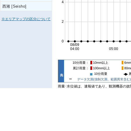
西湘 [Seisho]
※エリアマップの区分について
10分雨量
10mm
以上
6m
累計雨量
100mm
以上
80m
10分雨量
データ欠測(強制欠測、範囲異常含む)
**
雨量･水位値は、速報値であり、観測機器の故