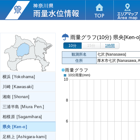
雨量グラフ(10分)
県央[Ken-o
10分
15分
1時間
観測所名
七沢 [Nanasawa]
住所
厚木市七沢 [Nanasawa, Ats
雨量グラフ
10分雨量
(mm)
横浜 [Yokohama]
川崎 [Kawasaki]
湘南 [Shonan]
三浦半島 [Miura Pen.]
相模原 [Sagamihara]
県央 [Ken-o]
足柄上 [Ashigara-kami]