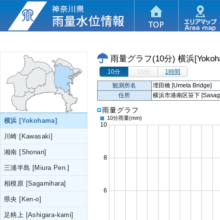
雨量グラフ(10分)
横浜[Yokoh
10分
15分
1時間
観測所名
埋田橋 [Umeta Bridge]
住所
横浜市港南区笹下 [Sasage, K
雨量グラフ
10分雨量
(mm)
横浜 [Yokohama]
川崎 [Kawasaki]
湘南 [Shonan]
三浦半島 [Miura Pen.]
相模原 [Sagamihara]
県央 [Ken-o]
足柄上 [Ashigara-kami]