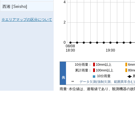
西湘 [Seisho]
※エリアマップの区分について
10分雨量
10mm
以上
6m
累計雨量
100mm
以上
80m
10分雨量
データ欠測(強制欠測、範囲異常含む)
**
雨量･水位値は、速報値であり、観測機器の故