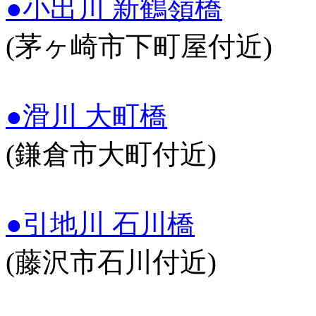
●小出川 新鶴嶺橋
(茅ヶ崎市下町屋付近)
●滑川 大町橋
(鎌倉市大町付近)
●引地川 石川橋
(藤沢市石川付近)