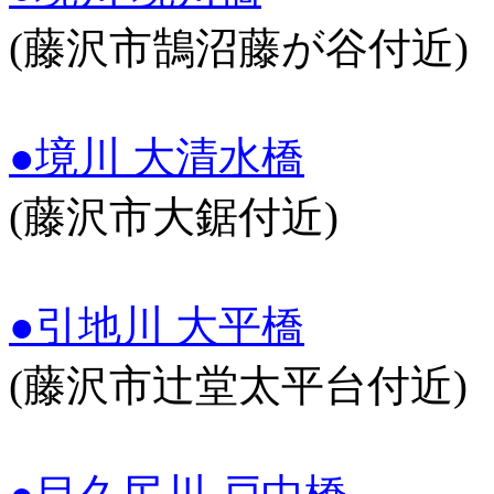
(藤沢市鵠沼藤が谷付近)
●境川 大清水橋
(藤沢市大鋸付近)
●引地川 大平橋
(藤沢市辻堂太平台付近)