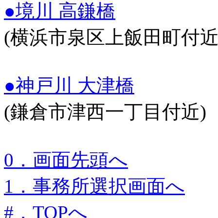
●境川 高鎌橋
(横浜市泉区上飯田町付近
●神戸川 大津橋
(鎌倉市津西一丁目付近)
0．画面先頭へ
1．事務所選択画面へ
#．TOPへ