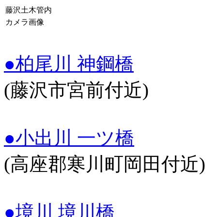
藤沢土木管内
カメラ画像
●柏尾川 神鋼橋
(藤沢市宮前付近)
●小出川 一ツ橋
(高座郡寒川町岡田付近)
●境川 境川橋