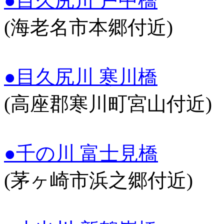
●目久尻川 戸中橋
(海老名市本郷付近)
●目久尻川 寒川橋
(高座郡寒川町宮山付近)
●千の川 富士見橋
(茅ヶ崎市浜之郷付近)