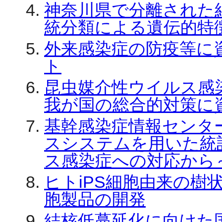
神奈川県で分離された結
統分類による遺伝的特
外来感染症の防疫等に
ト
昆虫媒介性ウイルス感
我が国の総合的対策に
基幹感染症情報センタ
スシステムを用いた統
ス感染症への対応から
ヒトiPS細胞由来の樹
胞製品の開発
結核低蔓延化に向けた