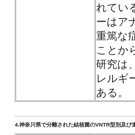
れてい
ーはア
重篤な
ことか
研究は
レルギ
ある。
4.神奈川県で分離された結核菌のVNTR型別及