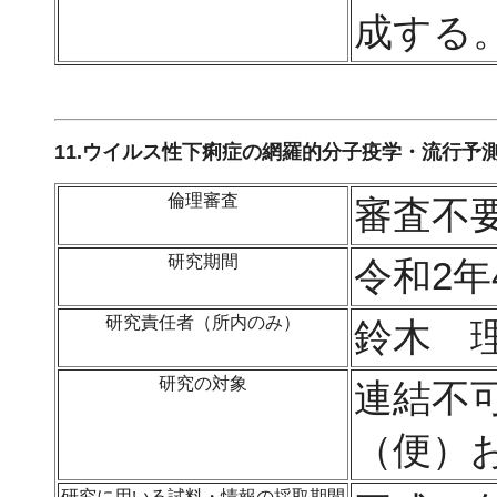
成する
11.ウイルス性下痢症の網羅的分子疫学・流行予
倫理審査
審査不
研究期間
令和2年
研究責任者（所内のみ）
鈴木 
研究の対象
連結不
（便）
研究に用いる試料・情報の採取期間