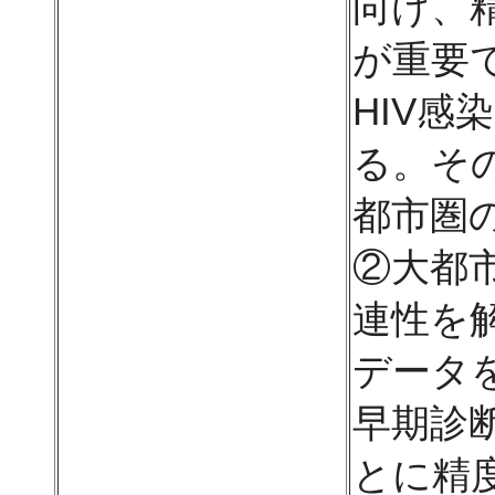
向け、
が重要
HIV
る。そ
都市圏
②大都
連性を
データ
早期診
とに精