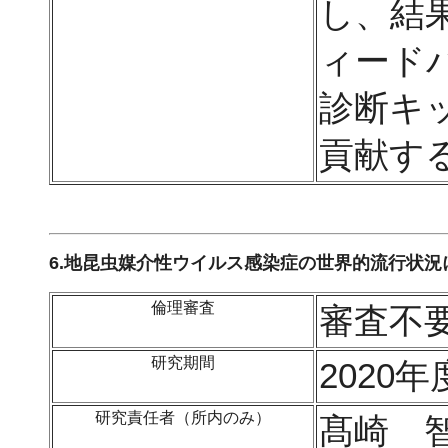
し、結
ィード
診断キ
貢献す
6.地昆虫媒介性ウイルス感染症の世界的流行状
倫理審査
審査不
研究期間
2020年
研究責任者（所内のみ）
髙崎 