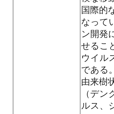
国際的
なって
ン開発
せるこ
ウイル
である
由来樹
（デン
ルス、