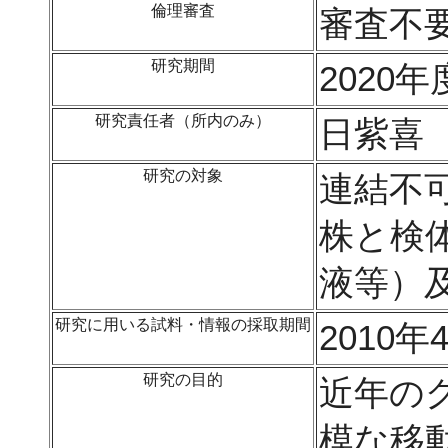
倫理審査
審査不
研究期間
2020年
研究責任者（所内のみ）
日紫喜
研究の対象
連結不
株と検
液等）
研究に用いる試料・情報の採取期間
2010年
研究の目的
近年の
模な移