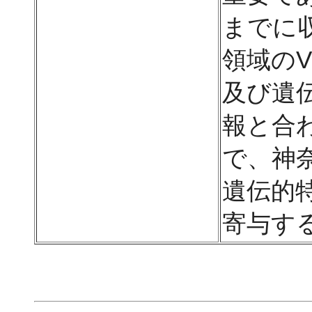
までに
領域の
及び遺
報と合
で、神
遺伝的
寄与す