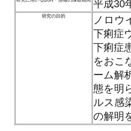
平成30
研究の目的
ノロウ
下痢症
下痢症
をおこ
ーム解
態を明
ルス感
の解明