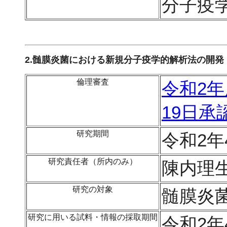
分子疫
2.髄膜炎菌における新規分子疫学的解析法の開発
倫理審査
令和2年
19日承
研究期間
令和2年
研究責任者（所内のみ）
陳内理
研究の対象
髄膜炎
研究に用いる試料・情報の採取期間
令和2年