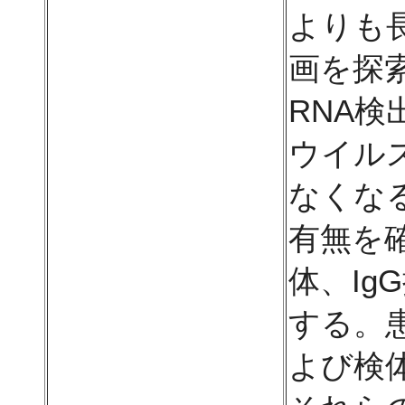
よりも
画を探
RNA
ウイル
なくな
有無を
体、I
する。
よび検