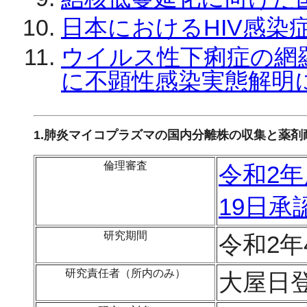
日本におけるHIV感染
ウイルス性下痢症の網
に不顕性感染実態解明
1.肺炎マイコプラズマの国内分離株の収集と薬
倫理審査
令和2年
19日承
研究期間
令和2年
研究責任者（所内のみ）
大屋日