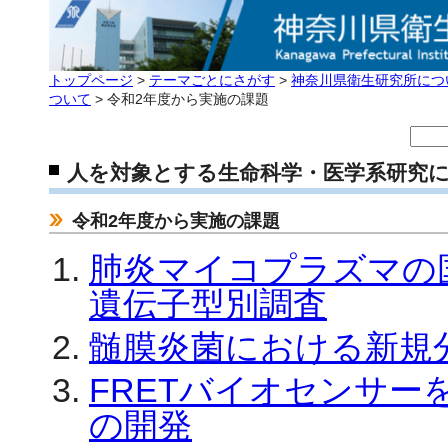
トップページ
>
テーマごとにさがす
>
神奈川県衛生研究所につ
ついて
> 令和2年度から実施の課題
人を対象とする生命科学・医学系研究
令和2年度から実施の課題
肺炎マイコプラズマの
遺伝子型別調査
髄膜炎菌における新規
FRETバイオセンサ
の開発