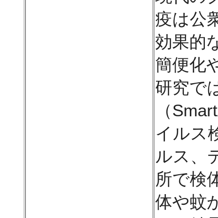
疫は公
効果的
簡便化
研究で
（Sma
イルス
ルス、
所で検
体や蚊