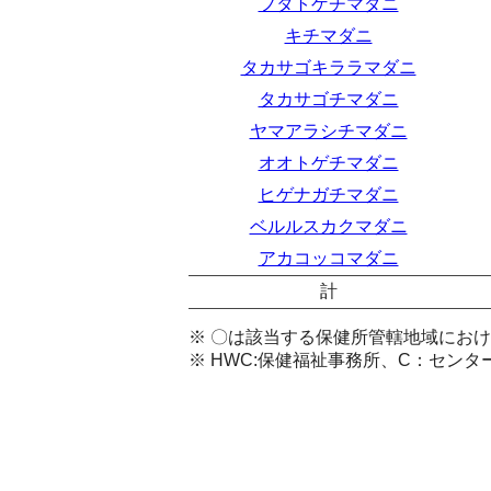
フタトゲチマダニ
キチマダニ
タカサゴキララマダニ
タカサゴチマダニ
ヤマアラシチマダニ
オオトゲチマダニ
ヒゲナガチマダニ
ベルルスカクマダニ
アカコッコマダニ
計
※ 〇は該当する保健所管轄地域にお
※ HWC:保健福祉事務所、C：センタ