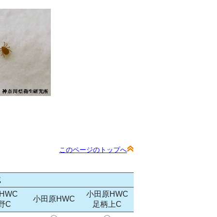
このページのトップへ
域
HWC
小田原HWC
小田原HWC
野C
足柄上C