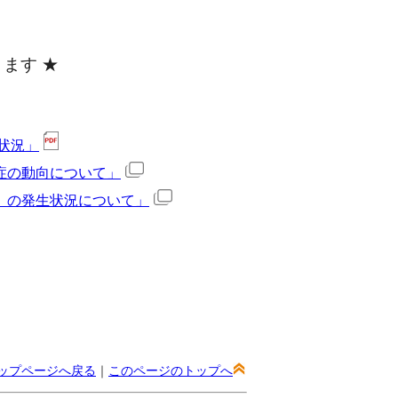
ます ★
状況」
症の動向について」
）の発生状況について」
ップページへ戻る
｜
このページのトップへ