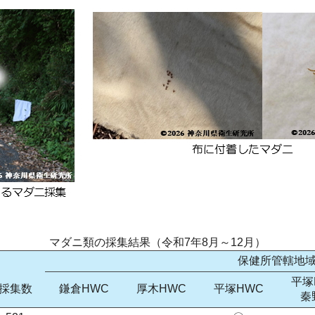
マダニ類の採集結果（令和7年8月～12月）
保健所管轄地
平塚
採集数
鎌倉HWC
厚木HWC
平塚HWC
秦