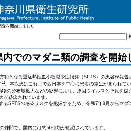
調査を開始しました
県内でのマダニ類の調査を開始
地方初となる重症熱性血小板減少症候群（SFTS）の患者が報
1)
す
。本疾患はこれまで西日本を中心に患者の発生が見られて
動物の分布域拡大などの影響により、原因ウイルスとそれを媒
大が懸念されています。
するSFTSの感染リスクを把握するため、令和7年8月からマ
の仲間で、国内には約50種類が確認されています。