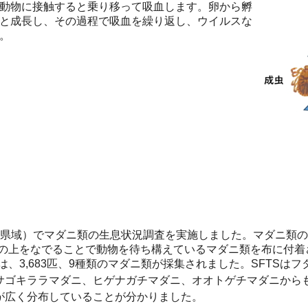
動物に接触すると乗り移って吸血します。卵から孵
と成長し、その過程で吸血を繰り返し、ウイルスな
。
内（県域）でマダニ類の生息状況調査を実施しました。マダニ類
の上をなでることで動物を待ち構えているマダニ類を布に付着
、3,683匹、9種類のマダニ類が採集されました。SFTSは
サゴキララマダニ、ヒゲナガチマダニ、オオトゲチマダニからも
が広く分布していることが分かりました。