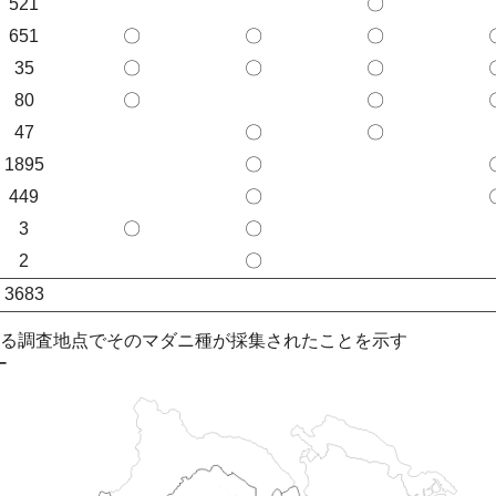
521
〇
651
〇
〇
〇
35
〇
〇
〇
80
〇
〇
47
〇
〇
1895
〇
449
〇
3
〇
〇
2
〇
3683
ける調査地点でそのマダニ種が採集されたことを示す
ー