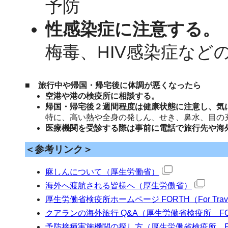
予防
性感染症に注意する。
梅毒、HIV感染症など
■ 旅行中や帰国・帰宅後に体調が悪くなったら
空港や港の検疫所に相談する。
帰国・帰宅後２週間程度は健康状態に注意し、気
特に、高い熱や全身の発しん、せき、鼻水、目の
医療機関を受診する際は事前に電話で旅行先や海
＜参考リンク＞
麻しんについて（厚生労働省）
海外へ渡航される皆様へ（厚生労働省）
厚生労働省検疫所ホームページ FORTH（For Traveler
クアランの海外旅行 Q&A（厚生労働省検疫所 F
予防接種実施機関の探し方（厚生労働省検疫所 F