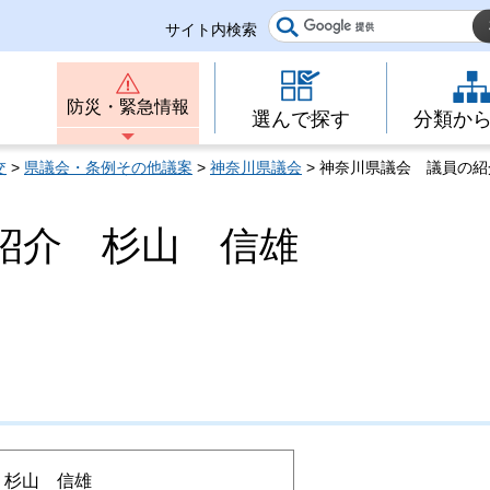
サイト内検索
防災・緊急情報
選んで探す
分類か
交
>
県議会・条例その他議案
>
神奈川県議会
> 神奈川県議会 議員の
紹介 杉山 信雄
杉山 信雄