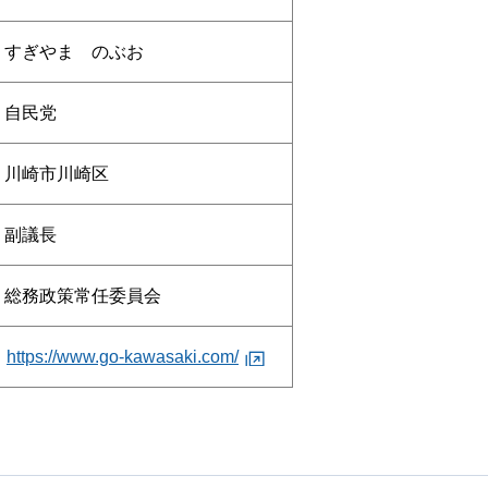
すぎやま のぶお
⾃⺠党
川崎市川崎区
副議長
総務政策常任委員会
https://www.go-kawasaki.com/