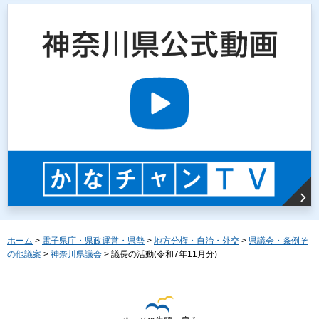
ホーム
>
電子県庁・県政運営・県勢
>
地方分権・自治・外交
>
県議会・条例そ
の他議案
>
神奈川県議会
> 議長の活動(令和7年11月分)