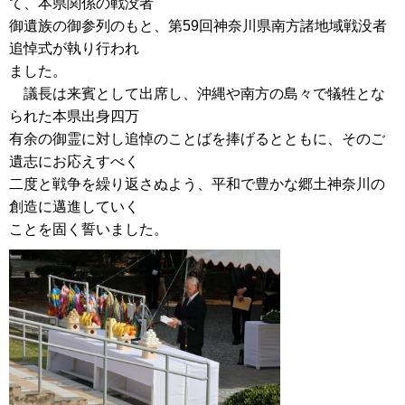
て、本県関係の戦没者
御遺族の御参列のもと、第59回神奈川県南方諸地域戦没者
追悼式が執り行われ
ました。
議長は来賓として出席し、沖縄や南方の島々で犠牲とな
られた本県出身四万
有余の御霊に対し追悼のことばを捧げるとともに、そのご
遺志にお応えすべく
二度と戦争を繰り返さぬよう、平和で豊かな郷土神奈川の
創造に邁進していく
ことを固く誓いました。