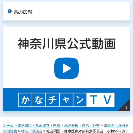
県の広報
ホーム
>
電子県庁・県政運営・県勢
>
地方分権・自治・外交
>
県議会・条例そ
の他議案
>
神奈川県議会
> 社会問題・健康医療対策特別委員会 令和5年7月3