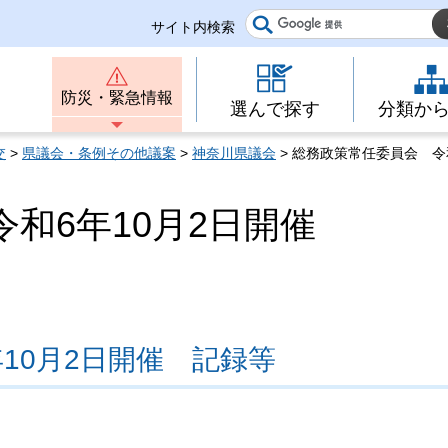
サイト内検索
防災・緊急情報
選んで探す
分類か
交
>
県議会・条例その他議案
>
神奈川県議会
> 総務政策常任委員会 令
和6年10月2日開催
10月2日開催 記録等