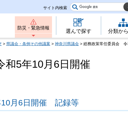
サイト内検索
防災・緊急情報
選んで探す
分類か
交
>
県議会・条例その他議案
>
神奈川県議会
> 総務政策常任委員会 令
和5年10月6日開催
10月6日開催 記録等