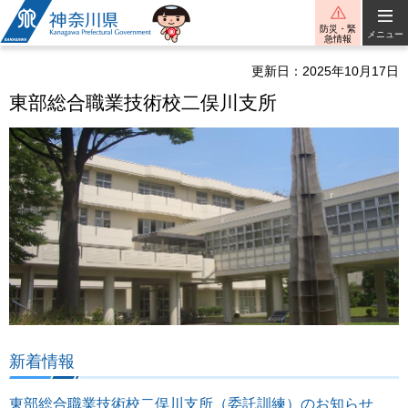
神奈川県
防災・緊
メニュー
急情報
更新日：2025年10月17日
東部総合職業技術校二俣川支所
新着情報
東部総合職業技術校二俣川支所（委託訓練）のお知らせ