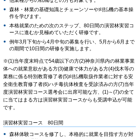
他業種からの転職などの方も対象です。
森林・林業の基礎知識とチェーンソーや刈払機の基本操
作を学びます。
本格就業のための次のステップ、80日間の演習林実習コ
ースに進むか見極めていただく研修です。
例年3月下旬から4月中旬の募集を行い、5月から6月まで
の期間で10日間の研修を実施します。
※(1)当年度末時点で54歳以下の方(2)神奈川県内の林業事業
体への就業意欲がある方(3)健康で体力がある方(4)伐木等の
業務に係る特別教育修了者(5)刈払機取扱作業者に対する安
全衛生教育修了者(6)ハチ毒抗体検査を受診済みの方(7)当年
度演習林実習コース選考会に出席可能な方、(1)～(7)の全て
に当てはまる方は演習林実習コースからも受講申込が可能
です。
演習林実習コース 80日間
森林体験コースを修了し、本格的に就業を目指す方が対