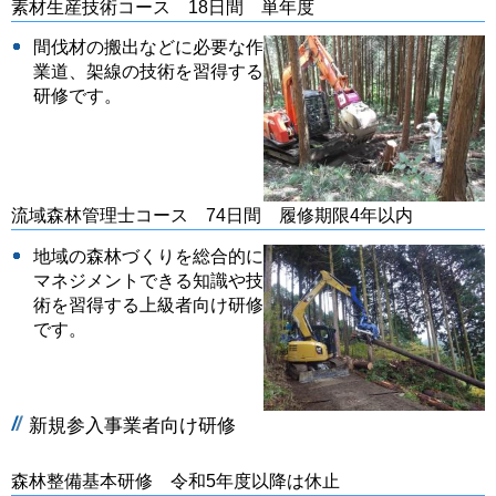
素材生産技術コース 18日間 単年度
間伐材の搬出などに必要な作
業道、架線の技術を習得する
研修です。
流域森林管理士コース 74日間 履修期限4年以内
地域の森林づくりを総合的に
マネジメントできる知識や技
術を習得する上級者向け研修
です。
新規参入事業者向け研修
森林整備基本研修 令和5年度以降は休止