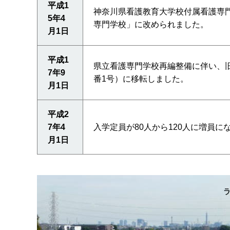
平成1
神奈川県看護教育大学校付属看護専
5年4
専門学校」に改められました。
月1日
平成1
県立看護専門学校再編整備に伴い、
7年9
番1号）に移転しました。
月1日
平成2
7年4
入学定員が80人から120人に増員に
月1日