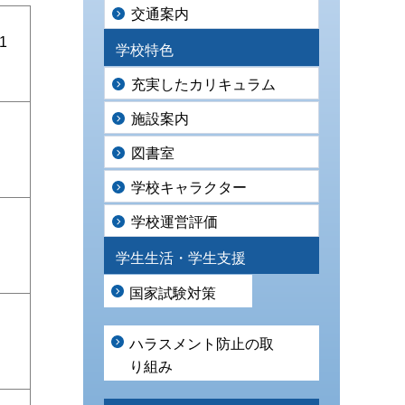
交通案内
1
学校特色
充実したカリキュラム
施設案内
、
図書室
学校キャラクター
学校運営評価
学生生活・学生支援
国家試験対策
ハラスメント防止の取
り組み