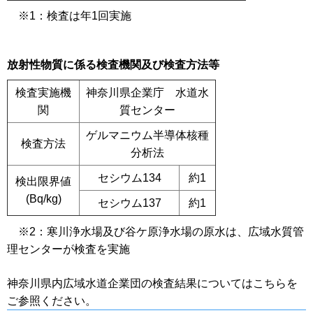
※1：検査は年1回実施
放射性物質に係る検査機関及び検査方法等
検査実施機
神奈川県企業庁 水道水
関
質センター
ゲルマニウム半導体核種
検査方法
分析法
セシウム134
約1
検出限界値
(Bq/kg)
セシウム137
約1
※2：寒川浄水場及び谷ケ原浄水場の原水は、広域水質管
理センターが検査を実施
神奈川県内広域水道企業団の検査結果についてはこちらを
ご参照ください。