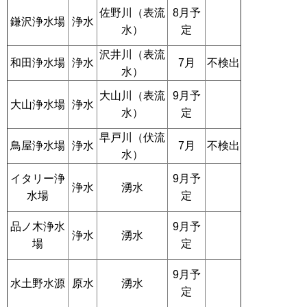
佐野川（表流
8月予
鎌沢浄水場
浄水
水）
定
沢井川（表流
和田浄水場
浄水
不検出
7月
水）
大山川（表流
9月予
大山浄水場
浄水
水）
定
早戸川（伏流
鳥屋浄水場
浄水
不検出
7月
水）
イタリー浄
9月予
浄水
湧水
水場
定
品ノ木浄水
9月予
浄水
湧水
場
定
9月予
水土野水源
原水
湧水
定