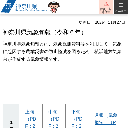
神奈川県
防災・緊
メニュー
急情報
更新日：2025年11月27日
神奈川県気象旬報（令和６年）
神奈川県気象旬報とは、気象観測資料等を利用して、気象
に起因する農業災害の防止軽減を図るため、横浜地方気象
台が作成する気象情報です。
上旬
中旬
下旬
月報（気象
（PD
（PD
（PD
1
概況）（P
F：2
F：2
F：2