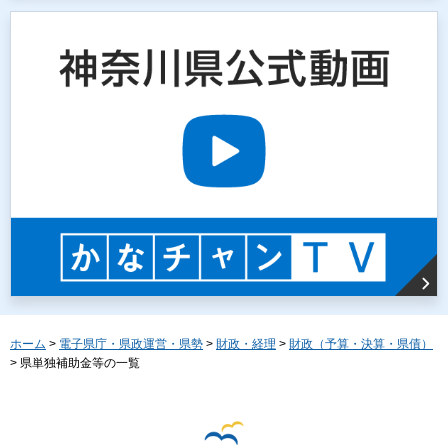
ホーム
>
電子県庁・県政運営・県勢
>
財政・経理
>
財政（予算・決算・県債）
> 県単独補助金等の一覧