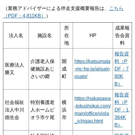
（業務アドバイザーによる伴走支援概要報告は、
こちら
（PDF：4,811KB）
）
所
成果報
法人名
施設名
在
HP
告会資
地
料
報告資
介護老人保
開
https://katsumata
料（P
医療法人
健施設あじ
成
-mc-hp.jp/ajisain
DF：7
勝又
さいの郷
町
osato/
80K
B）
報告資
https://nakagawa
社会福祉
特別養護老
横
料（P
-tokushokai.com/
法人中川
人ホームビ
浜
DF：1,
main/office/viola
徳生会
オラ市ケ尾
市
364K
_ichigao.html
B）