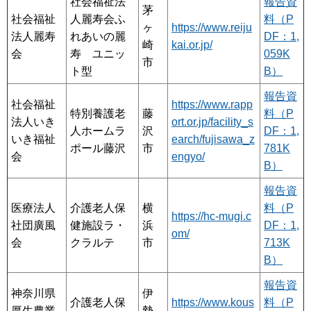
社会福祉法
報告資
茅
社会福祉
人麗寿会ふ
料（P
ヶ
https://www.reiju
法人麗寿
れあいの麗
DF：1,
崎
kai.or.jp/
会
寿 ユニッ
059K
市
ト型
B）
報告資
社会福祉
https://www.rapp
特別養護老
藤
料（P
法人いき
ort.or.jp/facility_s
人ホームラ
沢
DF：1,
いき福祉
earch/fujisawa_z
ポール藤沢
市
781K
会
engyo/
B）
報告資
医療法人
介護老人保
横
料（P
https://hc-mugi.c
社団廣風
健施設ラ・
浜
DF：1,
om/
会
クラルテ
市
713K
B）
報告資
神奈川県
伊
介護老人保
https://www.kous
料（P
厚生農業
勢