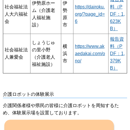
伊勢原ホー
伊
社会福祉法
https://dairoku.
料（P
ム（介護老
勢
人大六福祉
org/?page_id=
DF：1,
人福祉施
原
会
6
623K
設）
市
B）
報告資
しょうじゅ
横
https://www.ak
料（P
社会福祉法
の里小野
浜
aedakai.com/o
DF：1,
人兼愛会
（介護老人
市
no/
379K
福祉施設）
B）
介護ロボットの体験展示
介護関係者様や県民の皆様に介護ロボットを周知するた
め、体験展示場を設置しております。