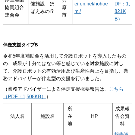
健施設 ほ
eiren.net/hohoe
DF：1,
協同組合
原
ほえみの丘
mi/
821K
連合会
市
B）
伴走支援タイプB
令和5年度補助金を活用して介護ロボットを導入したもの
の、成果が十分ではない等と感じている対象施設に対し
て、介護ロボットの有効活用及び生産性向上を目指し、業
務アドバイザーが伴走型の支援を行いました。
（業務アドバイザーによる伴走支援概要報告は、
こちら
（PDF：1,508KB）
）
所
成果報
法人名
施設名
在
HP
告会資
地
料
報告資