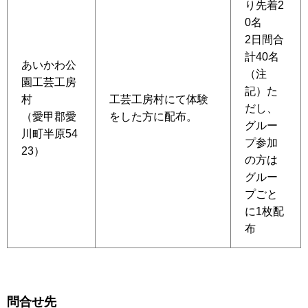
り先着2
0名
2日間合
計40名
あいかわ公
（注
園工芸工房
記）た
村
工芸工房村にて体験
だし、
（愛甲郡愛
をした方に配布。
グルー
川町半原54
プ参加
23）
の方は
グルー
プごと
に1枚配
布
問合せ先