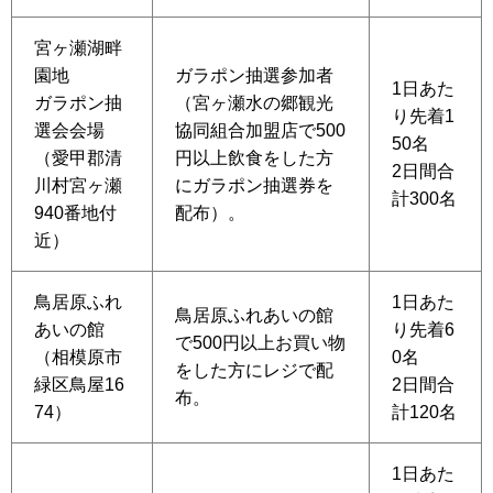
宮ヶ瀬湖畔
園地
ガラポン抽選参加者
1日あた
ガラポン抽
（宮ヶ瀬水の郷観光
り先着1
選会会場
協同組合加盟店で500
50名
（愛甲郡清
円以上飲食をした方
2日間合
川村宮ヶ瀬
にガラポン抽選券を
計300名
940番地付
配布）。
近）
鳥居原ふれ
1日あた
鳥居原ふれあいの館
あいの館
り先着6
で500円以上お買い物
（相模原市
0名
をした方にレジで配
緑区鳥屋16
2日間合
布。
74）
計120名
1日あた