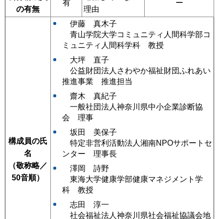
有
ー
の有無
理由
伊藤
真木子
青山
学院大学コミュニティ人間科学部コ
ミュニティ人間科学科 教授
大坪 直子
公益
財団法人さわやか福祉財団ふれあい
推進事業 推進担当
齋木 真紀子
一般社団法人
神奈川県中小企業診断協
会 理事
坂田 美保子
構成員の氏
特定非営利活動法人湘南NPOサポートセ
名
ンター
理事長
（敬称略／
澤岡 詩野
50音順）
東海
大学健康学部健康マネジメント学
科 教授
志田 淳一
社会
福祉法人神奈川県社会福祉協議会地