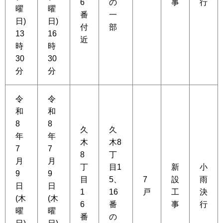
6
の
事
行
曜
曜
番
一
日)
日)
付
部
13
16
近
時
時
30
30
分
分
令
令
和
和
8
8
久
久
年
年
木
木8
7
7
8
丁
月
月
丁
目1
新
小
9
9
目
5、
7
設
雨
日
日
1
16
戸
工
決
(木
(木
6
番
事
行
曜
曜
番
の