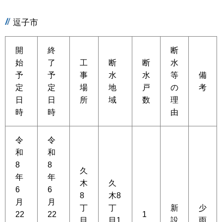
逗子市
開
終
断
始
了
工
断
断
水
予
予
事
水
水
等
備
定
定
場
地
戸
の
考
日
日
所
域
数
理
時
時
由
令
令
和
和
8
8
久
年
年
木
久
6
6
8
木8
月
月
丁
丁
新
少
22
22
1
目
目1
設
雨