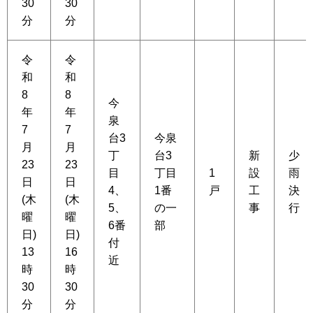
30
30
分
分
令
令
和
和
8
8
今
年
年
泉
7
7
台3
今泉
月
月
丁
台3
新
少
23
23
目
丁目
1
設
雨
日
日
4、
1番
戸
工
決
(木
(木
5、
の一
事
行
曜
曜
6番
部
日)
日)
付
13
16
近
時
時
30
30
分
分