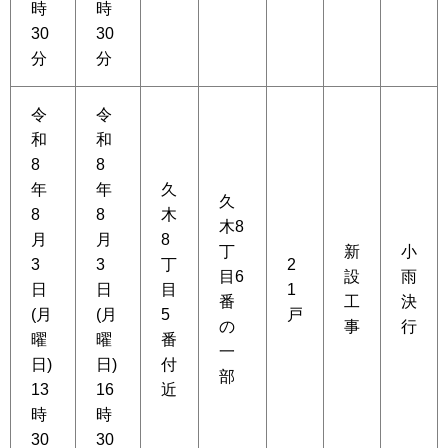
時
時
30
30
分
分
令
令
和
和
8
8
年
年
久
久
8
8
木
木8
月
月
8
丁
新
小
3
3
丁
2
目6
設
雨
日
日
目
1
番
工
決
(月
(月
5
戸
の
事
行
曜
曜
番
一
日)
日)
付
部
13
16
近
時
時
30
30