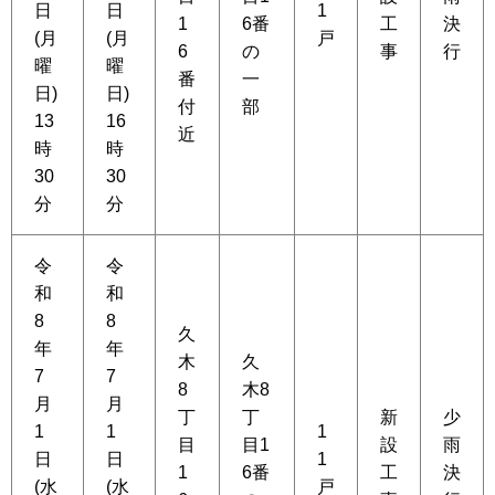
日
日
1
1
6番
工
決
(月
(月
戸
6
の
事
行
曜
曜
番
一
日)
日)
付
部
13
16
近
時
時
30
30
分
分
令
令
和
和
8
8
久
年
年
木
久
7
7
8
木8
月
月
丁
丁
新
少
1
1
1
目
目1
設
雨
日
日
1
1
6番
工
決
(水
(水
戸