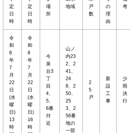
定
定
場
地域
戸
の
考
日
日
所
数
理
時
時
由
令
令
和
和
山ノ
8
8
今
内23
年
年
泉
2、2
7
7
台3
41、
月
月
丁
24
新
少
22
22
2
目
8、2
設
雨
日
日
5
4、
50、
工
決
(水
(水
戸
5、
25
事
行
曜
曜
6番
3、2
日)
日)
付
56番
13
16
近
地の
時
時
一部