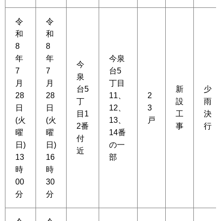
令
令
和
和
8
8
年
年
今泉
今
7
7
台5
泉
月
月
丁目
台5
新
少
28
28
11、
2
丁
設
雨
日
日
12、
3
目1
工
決
(火
(火
13、
戸
2番
事
行
曜
曜
14番
付
日)
日)
の一
近
13
16
部
時
時
00
30
分
分