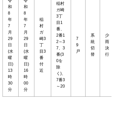
令
令
稲村
和
和
ガ崎
8
8
3丁
年
年
稲
目1
7
7
村
番、
月
月
ガ
2番1
系
少
29
29
崎3
7
2～3
統
雨
日
日
丁
9
7、3
切
決
(水
(水
目3
戸
番(3
替
行
曜
曜
番
0を
日)
日)
付
除
13
16
近
く)、
時
時
7番3
30
00
～20
分
分