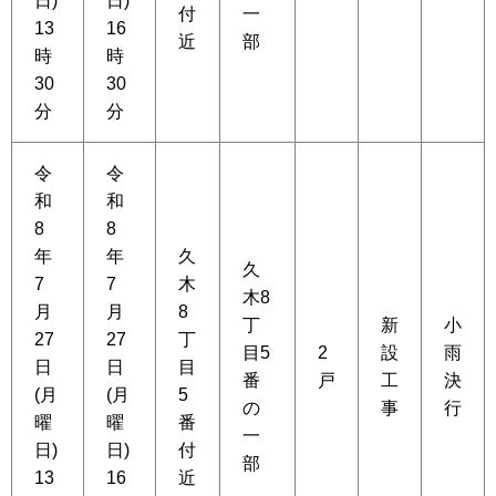
日)
日)
付
一
13
16
近
部
時
時
30
30
分
分
令
令
和
和
8
8
年
年
久
久
7
7
木
木8
月
月
8
丁
新
小
27
27
丁
目5
2
設
雨
日
日
目
番
戸
工
決
(月
(月
5
の
事
行
曜
曜
番
一
日)
日)
付
部
13
16
近