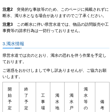
注意2
突発的な事故等のため、このページに掲載されずに
断水、濁り水となる場合がありますのでご了承ください。
注意3
この断水に伴い県営水道では、物品の訪問販売や工
事費等の請求行為は一切行っておりません。
3.濁水情報
県営水道では次のとおり、濁水の恐れを伴う作業を予定し
ております。
ご迷惑をおかけしまして申し訳ありませんが、ご協力お願
いします。
開
終
濁
始
了
工
濁
濁
水
予
予
事
水
水
等
備
定
定
場
地
戸
の
考