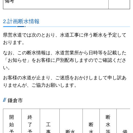
備考
2.計画断水情報
県営水道では次のとおり、水道工事に伴う断水を予定して
おります。
なお、この断水情報は、水道営業所から日時等を記載した
「お知らせ」をお客様に戸別配布しますのでご確認くださ
い。
お客様の水道が止まり、ご迷惑をおかけしまして申し訳あ
りませんが、ご協力お願いします。
鎌倉市
開
終
断
始
了
工
断
水
予
予
事
断水
水
等
備