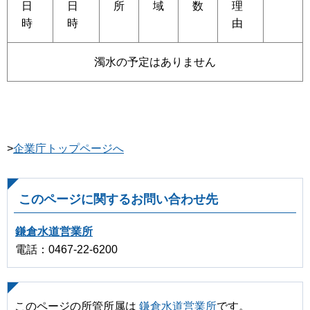
日
日
所
域
数
理
時
時
由
濁水の予定はありません
>
企業庁トップページへ
このページに関するお問い合わせ先
鎌倉水道営業所
電話：0467-22-6200
このページの所管所属は
鎌倉水道営業所
です。