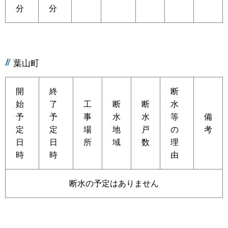
分
分
葉山町
開
終
断
始
了
工
断
断
水
予
予
事
水
水
等
備
定
定
場
地
戸
の
考
日
日
所
域
数
理
時
時
由
断水の予定はありません