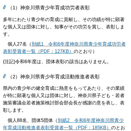
（1）神奈川県青少年育成功労者表彰
多年にわたり青少年の育成に貢献し、その功績が特に顕著
な個人又は団体に対し、知事がその功労を賞し、表彰しま
す。
個人27名（
別紙1 令和6年度神奈川県青少年育成功労者
表彰受賞者一覧（PDF：127KB）
のとおり）
(注記)令和6年度は、団体表彰の該当はありません。
（2）神奈川県青少年育成活動推進者表彰
県内の青少年の健全育成に熱意をもってあたり、その業績
が特に顕著な個人又は団体に対し、神奈川県子ども・若者
施策審議会若者施策検討部会部会長が感謝の意を表し、表
彰します。
個人88名、団体5団体（
別紙2 令和6年度神奈川県青少
年育成活動推進者表彰受賞者一覧（PDF：185KB）
のとお