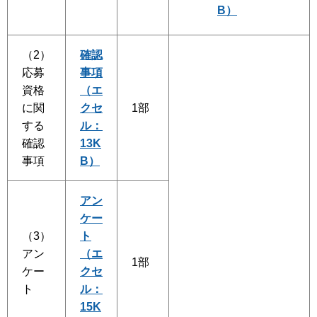
B）
（2）
確認
応募
事項
資格
（エ
に関
クセ
1部
する
ル：
確認
13K
事項
B）
アン
ケー
（3）
ト
アン
（エ
1部
ケー
クセ
ト
ル：
15K