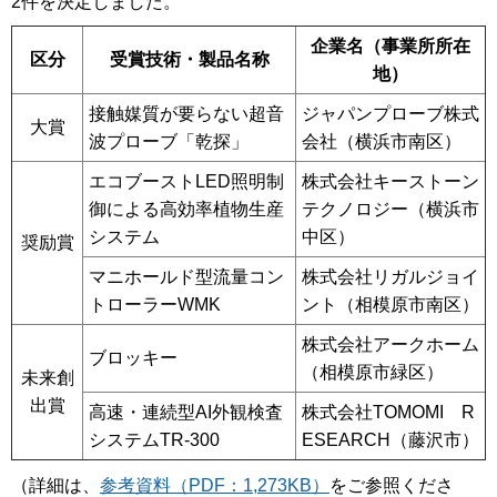
2件を決定しました。
企業名（事業所所在
区分
受賞技術・製品名称
地）
接触媒質が要らない超音
ジャパンプローブ株式
大賞
波プローブ「乾探」
会社（横浜市南区）
エコブーストLED照明制
株式会社キーストーン
御による高効率植物生産
テクノロジー（横浜市
システム
中区）
奨励賞
マニホールド型流量コン
株式会社リガルジョイ
トローラーWMK
ント（相模原市南区）
株式会社アークホーム
ブロッキー
（相模原市緑区）
未来創
出賞
高速・連続型AI外観検査
株式会社TOMOMI R
システムTR-300
ESEARCH（藤沢市）
（詳細は、
参考資料（PDF：1,273KB）
をご参照くださ