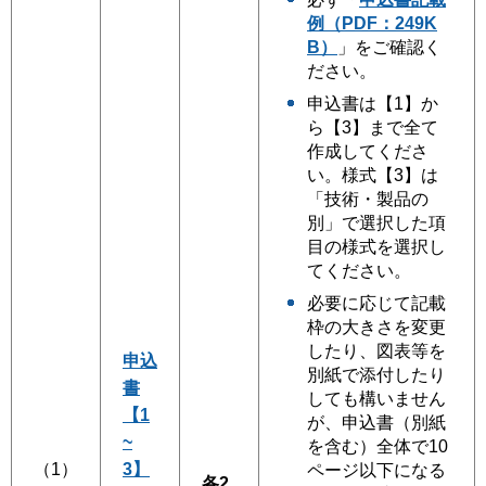
例（PDF：249K
B）
」をご確認く
ださい。
申込書は【1】か
ら【3】まで全て
作成してくださ
い。様式【3】は
「技術・製品の
別」で選択した項
目の様式を選択し
てください。
必要に応じて記載
枠の大きさを変更
したり、図表等を
申込
別紙で添付したり
書
しても構いません
【1
が、申込書（別紙
~
を含む）全体で10
（1）
3】
ページ以下になる
各2