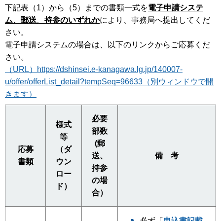
下記表（1）から（5）までの書類一式を
電子申請システ
ム、郵送
、
持参のいずれか
により、事務局へ提出してくだ
さい。
電子申請システムの場合は、以下のリンクからご応募くだ
さい。
（URL）https://dshinsei.e-kanagawa.lg.jp/140007-
u/offer/offerList_detail?tempSeq=96633（別ウィンドウで開
きます）
必要
様式
部数
等
(郵
応募
（ダ
送、
備 考
書類
ウン
持参
ロー
の場
ド）
合）
必ず「
申込書記載