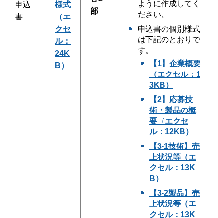
ように作成してく
申込
様式
部
ださい。
書
（エ
クセ
申込書の個別様式
は下記のとおりで
ル：
す。
24K
【1】企業概要
B）
（エクセル：1
3KB）
【2】応募技
術・製品の概
要（エクセ
ル：12KB）
【3-1技術】売
上状況等（エ
クセル：13K
B）
【3-2製品】売
上状況等（エ
クセル：13K