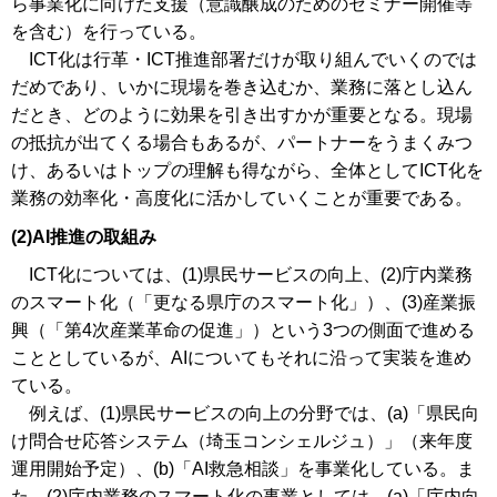
ら事業化に向けた支援（意識醸成のためのセミナー開催等
を含む）を行っている。
ICT化は行革・ICT推進部署だけが取り組んでいくのでは
だめであり、いかに現場を巻き込むか、業務に落とし込ん
だとき、どのように効果を引き出すかが重要となる。現場
の抵抗が出てくる場合もあるが、パートナーをうまくみつ
け、あるいはトップの理解も得ながら、全体としてICT化を
業務の効率化・高度化に活かしていくことが重要である。
(2)AI推進の取組み
ICT化については、(1)県民サービスの向上、(2)庁内業務
のスマート化（「更なる県庁のスマート化」）、(3)産業振
興（「第4次産業革命の促進」）という3つの側面で進める
こととしているが、AIについてもそれに沿って実装を進め
ている。
例えば、(1)県民サービスの向上の分野では、(a)「県民向
け問合せ応答システム（埼玉コンシェルジュ）」（来年度
運用開始予定）、(b)「AI救急相談」を事業化している。ま
た、(2)庁内業務のスマート化の事業としては、(a)「庁内向