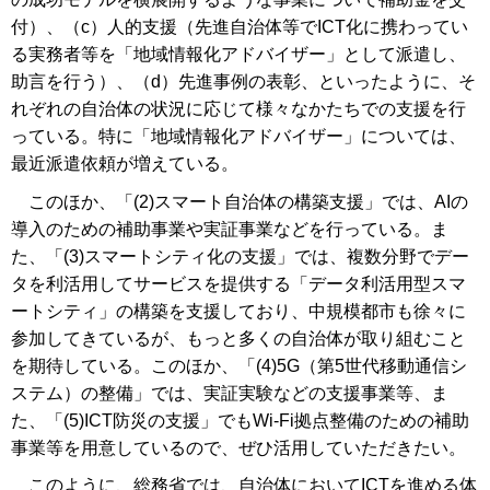
付）、（c）人的支援（先進自治体等でICT化に携わってい
る実務者等を「地域情報化アドバイザー」として派遣し、
助言を行う）、（d）先進事例の表彰、といったように、そ
れぞれの自治体の状況に応じて様々なかたちでの支援を行
っている。特に「地域情報化アドバイザー」については、
最近派遣依頼が増えている。
このほか、「(2)スマート自治体の構築支援」では、AIの
導入のための補助事業や実証事業などを行っている。ま
た、「(3)スマートシティ化の支援」では、複数分野でデー
タを利活用してサービスを提供する「データ利活用型スマ
ートシティ」の構築を支援しており、中規模都市も徐々に
参加してきているが、もっと多くの自治体が取り組むこと
を期待している。このほか、「(4)5G（第5世代移動通信シ
ステム）の整備」では、実証実験などの支援事業等、ま
た、「(5)ICT防災の支援」でもWi-Fi拠点整備のための補助
事業等を用意しているので、ぜひ活用していただきたい。
このように、総務省では、自治体においてICTを進める体