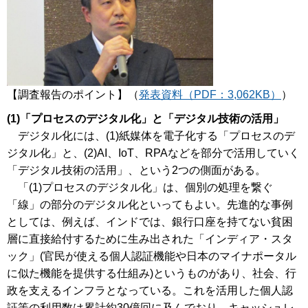
【調査報告のポイント】（
発表資料（PDF：3,062KB）
）
(1)「プロセスのデジタル化」と「デジタル技術の活用」
デジタル化には、(1)紙媒体を電子化する「プロセスのデ
ジタル化」と、(2)AI、IoT、RPAなどを部分で活用していく
「デジタル技術の活用」、という2つの側面がある。
「(1)プロセスのデジタル化」は、個別の処理を繋ぐ
「線」の部分のデジタル化といってもよい。先進的な事例
としては、例えば、インドでは、銀行口座を持てない貧困
層に直接給付するために生み出された「インディア・スタ
ック」(官民が使える個人認証機能や日本のマイナポータル
に似た機能を提供する仕組み)というものがあり、社会、行
政を支えるインフラとなっている。これを活用した個人認
証等の利用数は累計約30億回に及んでおり、キャッシュレ