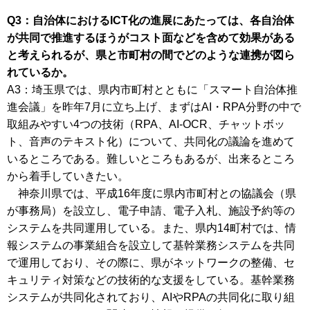
Q3：自治体におけるICT化の進展にあたっては、各自治体
が共同で推進するほうがコスト面などを含めて効果がある
と考えられるが、県と市町村の間でどのような連携が図ら
れているか。
A3：埼玉県では、県内市町村とともに「スマート自治体推
進会議」を昨年7月に立ち上げ、まずはAI・RPA分野の中で
取組みやすい4つの技術（RPA、AI-OCR、チャットボッ
ト、音声のテキスト化）について、共同化の議論を進めて
いるところである。難しいところもあるが、出来るところ
から着手していきたい。
神奈川県では、平成16年度に県内市町村との協議会（県
が事務局）を設立し、電子申請、電子入札、施設予約等の
システムを共同運用している。また、県内14町村では、情
報システムの事業組合を設立して基幹業務システムを共同
で運用しており、その際に、県がネットワークの整備、セ
キュリティ対策などの技術的な支援をしている。基幹業務
システムが共同化されており、AIやRPAの共同化に取り組