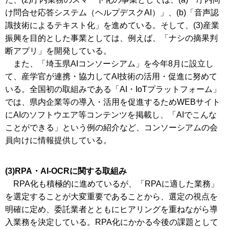
け問合せ応答システム（ヘルプデスクAI）」、(b)「音声認
識技術によるテキスト化」を進めている。そして、(3)産業
振興を目的とした事業としては、例えば、「ナシの摘果判
断アプリ」を開発している。
また、「埼玉県AIコンソーシアム」を今年8月に設立し
て、産学官が連携・協力してAI技術の活用・促進に努めて
いる。全国初の取組みである「AI・IoTプラットフォーム」
では、県内企業等の導入・活用を促進するためWEBサイト
にAIのソフトウエア等コンテンツを掲載し、「AIでこんな
ことができる」という例の紹介など、コンソーシアムの会
員向けに情報提供している。
(3)RPA・AI-OCRに関する取組み
RPA化も積極的に進めているが、「RPAに適した業務」
を選定することが大変重要であることから、選定の視点を
明確に定め、委託業者とともにヒアリングを重ねながら導
入業務を決定している。RPA化にかかる今後の課題として