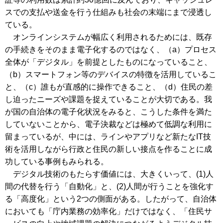
スでの支払や送金を行う仕組みも社会の末端にまで浸透し
ている。
オンラインシステムが幅広く利用されるためには、既存
の手続きをそのまま電子化するのではなく、（a）プロセス
全体が「デジタル」を前提としたものになっていること、
（b）スマートフォン等のデバイスの特徴を活用しているこ
と、（c）誰もが直感的に操作できること、（d）住民の差
し迫ったニーズや課題を捉えていることが大切である。我
が国の自治体の電子化状況をみると、こうした条件を満た
していないことから、電子決裁などは極めて低調な利用に
留まっているが、中には、ラインやアプリなど新たなIT技
術を活用しながら行政と住民の新しい接点を作ることに成
功している事例もみられる。
デジタル技術のもたらす価値には、大きくいって、(1)人
間の代替を行う「自動化」と、(2)人間が行うことを強化す
る「高度化」という2つの側面がある。したがって、自治体
においても「庁内業務の効率化」だけではなく、「住民サ