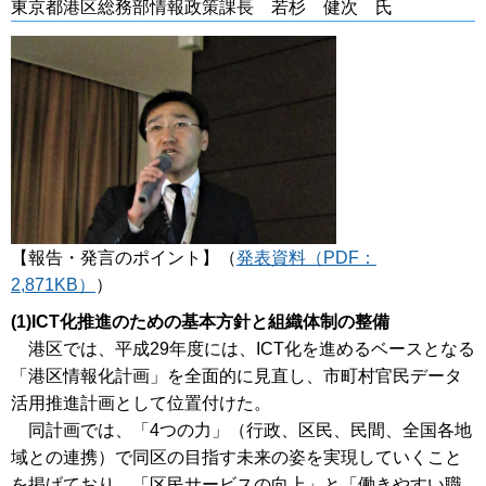
東京都港区総務部情報政策課長 若杉 健次 氏
【報告・発言のポイント】（
発表資料（PDF：
2,871KB）
）
(1)ICT化推進のための基本方針と組織体制の整備
港区では、平成29年度には、ICT化を進めるベースとなる
「港区情報化計画」を全面的に見直し、市町村官民データ
活用推進計画として位置付けた。
同計画では、「4つの力」（行政、区民、民間、全国各地
域との連携）で同区の目指す未来の姿を実現していくこと
を掲げており、「区民サービスの向上」と「働きやすい職