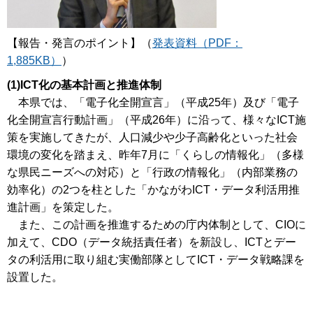
【報告・発言のポイント】（
発表資料（PDF：
1,885KB）
）
(1)ICT化の基本計画と推進体制
本県では、「電子化全開宣言」（平成25年）及び「電子
化全開宣言行動計画」（平成26年）に沿って、様々なICT施
策を実施してきたが、人口減少や少子高齢化といった社会
環境の変化を踏まえ、昨年7月に「くらしの情報化」（多様
な県民ニーズへの対応）と「行政の情報化」（内部業務の
効率化）の2つを柱とした「かながわICT・データ利活用推
進計画」を策定した。
また、この計画を推進するための庁内体制として、CIOに
加えて、CDO（データ統括責任者）を新設し、ICTとデー
タの利活用に取り組む実働部隊としてICT・データ戦略課を
設置した。