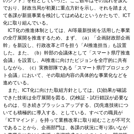
のシフト」を柱としていった。ここ数年はその流れを汲ん
でおり、財政当局が初夏に重点方針を示し、それを踏まえ
て各課が新規事業を検討してはめ込むというかたちで、ICT
化に取り組んでいる。
ICT化の推進体制としては、AI等最新技術を活用した事業
の全庁展開を推進するため、まず、（a）「企画財政部企画
幹」を新設し、行政改革とITを担う「AI推進担当」も設置
した。また、（b）幹部の会議体として「スマート県庁推進
会議」を設置し、AI推進に向けたビジョンを全庁的に共有
しながら、（c）実務部隊である「スマート県庁プロジェク
ト会議」において、その取組内容の具体的な事業化などを
進めている。
また、ICT化に向けた取組方針としては、(1)効果が確認
できた技術は全庁展開を図る、(2)検証・試行錯誤が必要な
ものは、引き続きブラッシュアップする、(3)先進技術につ
いても積極的に導入する、としている。すべての職員が
「ICTマインド」を持って業務改革に取り組むことが不可欠
であることから、企画部門は、各課の状況に寄り添いなが