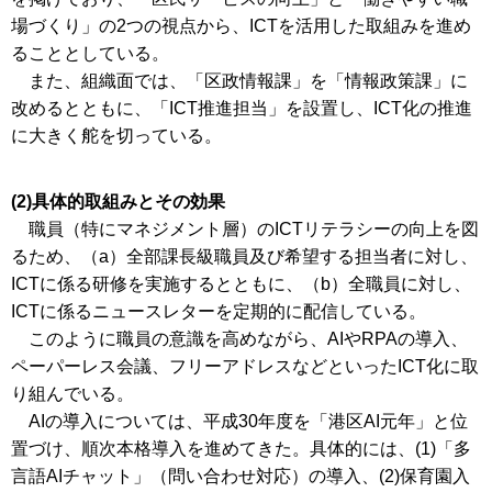
場づくり」の2つの視点から、ICTを活用した取組みを進め
ることとしている。
また、組織面では、「区政情報課」を「情報政策課」に
改めるとともに、「ICT推進担当」を設置し、ICT化の推進
に大きく舵を切っている。
(2)具体的取組みとその効果
職員（特にマネジメント層）のICTリテラシーの向上を図
るため、（a）全部課長級職員及び希望する担当者に対し、
ICTに係る研修を実施するとともに、（b）全職員に対し、
ICTに係るニュースレターを定期的に配信している。
このように職員の意識を高めながら、AIやRPAの導入、
ペーパーレス会議、フリーアドレスなどといったICT化に取
り組んでいる。
AIの導入については、平成30年度を「港区AI元年」と位
置づけ、順次本格導入を進めてきた。具体的には、(1)「多
言語AIチャット」（問い合わせ対応）の導入、(2)保育園入