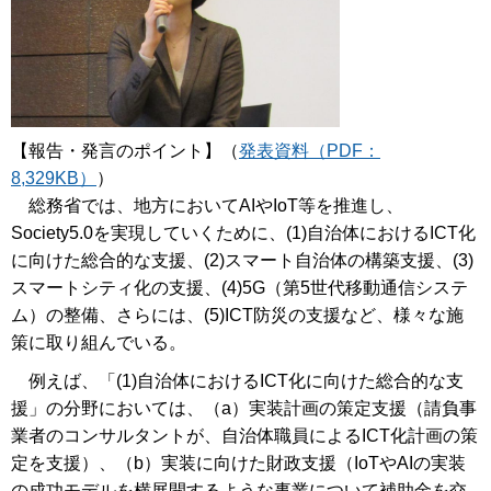
【報告・発言のポイント】（
発表資料（PDF：
8,329KB）
）
総務省では、地方においてAIやIoT等を推進し、
Society5.0を実現していくために、(1)自治体におけるICT化
に向けた総合的な支援、(2)スマート自治体の構築支援、(3)
スマートシティ化の支援、(4)5G（第5世代移動通信システ
ム）の整備、さらには、(5)ICT防災の支援など、様々な施
策に取り組んでいる。
例えば、「(1)自治体におけるICT化に向けた総合的な支
援」の分野においては、（a）実装計画の策定支援（請負事
業者のコンサルタントが、自治体職員によるICT化計画の策
定を支援）、（b）実装に向けた財政支援（IoTやAIの実装
の成功モデルを横展開するような事業について補助金を交