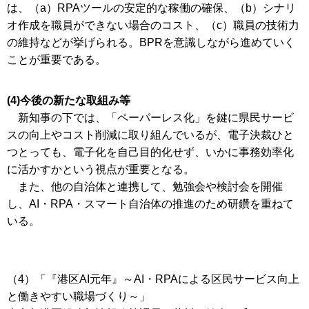
は、（a）RPAツールの安定的な稼働の確保、（b）シナリ
オ作成を職員ができない場合のコスト、（c）職員の技術力
の維持などが挙げられる。BPRを意識しながら進めていく
ことが重要である。
(4)今後の新たな取組み等
新知事の下では、「ペーパーレス化」を鍵に県民サービ
スの向上やコスト削減に取り組んでいるが、電子決裁ひと
つとっても、電子化を自己目的化せず、いかに事務効率化
に活かすかという視点が重要となる。
また、他の自治体と連携して、勉強会や検討会を開催
し、AI・RPA・スマート自治体の推進のため研鑽を重ねて
いる。
（4）「『港区AI元年』～AI・RPAによる区民サービス向上
と働きやすい職場づくり～」