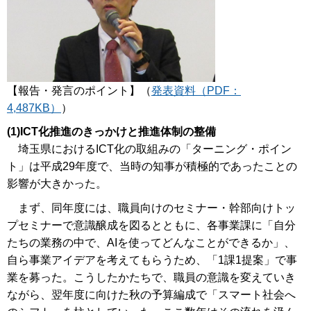
【報告・発言のポイント】（
発表資料（PDF：
4,487KB）
）
(1)ICT化推進のきっかけと推進体制の整備
埼玉県におけるICT化の取組みの「ターニング・ポイン
ト」は平成29年度で、当時の知事が積極的であったことの
影響が大きかった。
まず、同年度には、職員向けのセミナー・幹部向けトッ
プセミナーで意識醸成を図るとともに、各事業課に「自分
たちの業務の中で、AIを使ってどんなことができるか」、
自ら事業アイデアを考えてもらうため、「1課1提案」で事
業を募った。こうしたかたちで、職員の意識を変えていき
ながら、翌年度に向けた秋の予算編成で「スマート社会へ