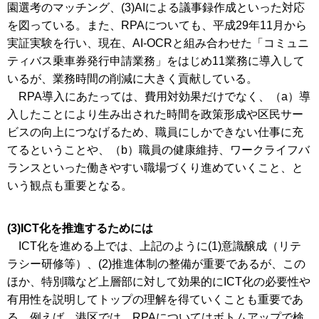
園選考のマッチング、(3)AIによる議事録作成といった対応
を図っている。また、RPAについても、平成29年11月から
実証実験を行い、現在、AI-OCRと組み合わせた「コミュニ
ティバス乗車券発行申請業務」をはじめ11業務に導入して
いるが、業務時間の削減に大きく貢献している。
RPA導入にあたっては、費用対効果だけでなく、（a）導
入したことにより生み出された時間を政策形成や区民サー
ビスの向上につなげるため、職員にしかできない仕事に充
てるということや、（b）職員の健康維持、ワークライフバ
ランスといった働きやすい職場づくり進めていくこと、と
いう観点も重要となる。
(3)ICT化を推進するためには
ICT化を進める上では、上記のように(1)意識醸成（リテ
ラシー研修等）、(2)推進体制の整備が重要であるが、この
ほか、特別職など上層部に対して効果的にICT化の必要性や
有用性を説明してトップの理解を得ていくことも重要であ
る。例えば、港区では、RPAについてはボトムアップで検