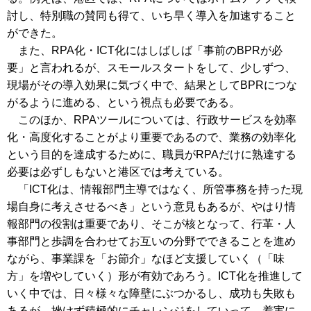
討し、特別職の賛同も得て、いち早く導入を加速すること
ができた。
また、RPA化・ICT化にはしばしば「事前のBPRが必
要」と言われるが、スモールスタートをして、少しずつ、
現場がその導入効果に気づく中で、結果としてBPRにつな
がるように進める、という視点も必要である。
このほか、RPAツールについては、行政サービスを効率
化・高度化することがより重要であるので、業務の効率化
という目的を達成するために、職員がRPAだけに熟達する
必要は必ずしもないと港区では考えている。
「ICT化は、情報部門主導ではなく、所管事務を持った現
場自身に考えさせるべき」という意見もあるが、やはり情
報部門の役割は重要であり、そこが核となって、行革・人
事部門と歩調を合わせてお互いの分野でできることを進め
ながら、事業課を「お節介」なほど支援していく（「味
方」を増やしていく）形が有効であろう。ICT化を推進して
いく中では、日々様々な障壁にぶつかるし、成功も失敗も
あるが、挫けず積極的にチャレンジをしていって、着実に