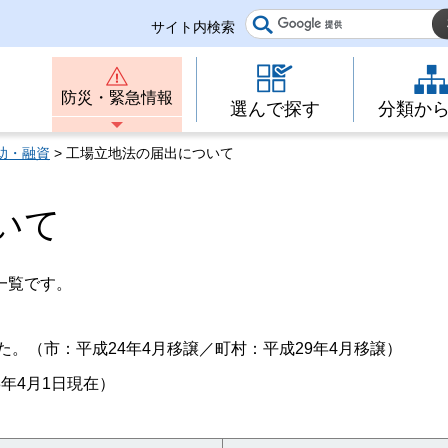
サイト内検索
防災・緊急情報
選んで探す
分類か
助・融資
> 工場立地法の届出について
いて
一覧です。
。（市：平成24年4月移譲／町村：平成29年4月移譲）
年4月1日現在）