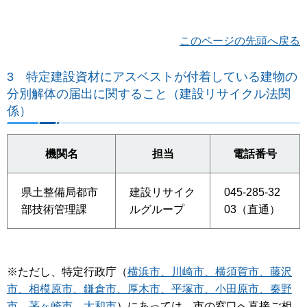
このページの先頭へ戻る
3
特定建設資材にアスベストが付着している建物の
分別解体の届出に関すること（建設リサイクル法関
係）
機関名
担当
電話番号
県土整備局都市
建設リサイク
045-285-32
部技術管理課
ルグループ
03（直通）
※ただし、特定行政庁（
横浜市、川崎市、横須賀市、藤沢
市、相模原市、鎌倉市、厚木市、平塚市、小田原市、秦野
市、茅ヶ崎市、大和市
）にあっては、市の窓口へ直接ご相