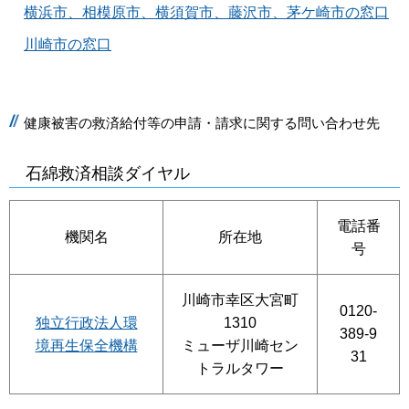
横浜市、相模原市、横須賀市、藤沢市、茅ケ崎市の窓口
川崎市の窓口
健康被害の救済給付等の申請・請求に関する問い合わせ先
石綿救済相談ダイヤル
電話番
機関名
所在地
号
川崎市幸区大宮町
0120-
独立行政法人環
1310
389-9
境再生保全機構
ミューザ川崎セン
31
トラルタワー