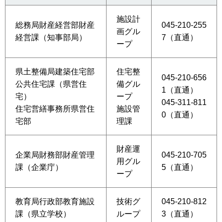
施設計
総務局財産経営部財産
045-210-255
画グル
経営課（知事部局）
7（直通）
ープ
県土整備局建築住宅部
住宅整
045-210-656
公共住宅課（県営住
備グル
1（直通）
宅）
ープ
045-311-811
住宅営繕事務所県営住
施設管
0（直通）
宅部
理課
財産運
企業局財務部財産管理
045-210-705
用グル
課（企業庁）
5（直通）
ープ
教育局行政部教育施設
技術グ
045-210-812
課（県立学校）
ループ
3（直通）