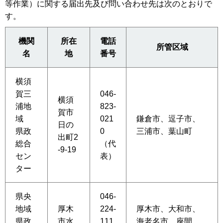
等作業）に関する届出先及び問い合わせ先は次のとおりで
す。
機関
所在
電話
所管区域
名
地
番号
横須
賀三
046-
横須
浦地
823-
賀市
域
021
鎌倉市、逗子市、
日の
県政
0
三浦市、葉山町
出町2
総合
（代
-9-19
セン
表）
ター
県央
046-
地域
厚木
224-
厚木市、大和市、
県政
市水
111
海老名市、座間