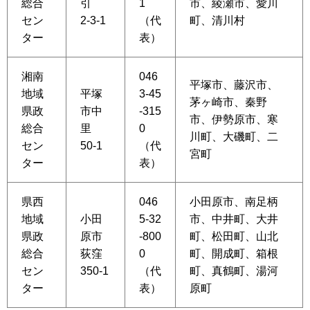
総合
引
1
市、綾瀬市、愛川
セン
2-3-1
（代
町、清川村
ター
表）
湘南
046
平塚市、藤沢市、
地域
平塚
3-45
茅ヶ崎市、秦野
県政
市中
-315
市、伊勢原市、寒
総合
里
0
川町、大磯町、二
セン
50-1
（代
宮町
ター
表）
県西
046
小田原市、南足柄
地域
小田
5-32
市、中井町、大井
県政
原市
-800
町、松田町、山北
総合
荻窪
0
町、開成町、箱根
セン
350-1
（代
町、真鶴町、湯河
ター
表）
原町