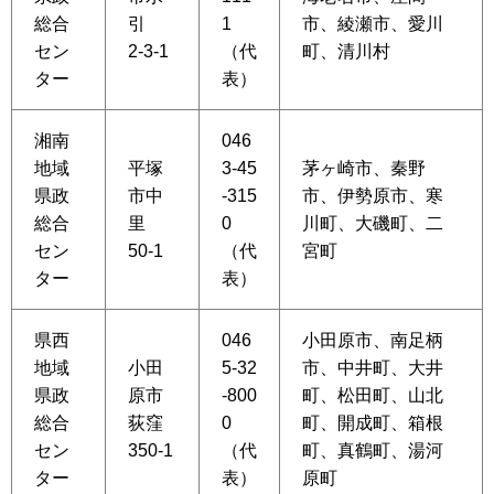
総合
引
1
市、綾瀬市、愛川
セン
2-3-1
（代
町、清川村
ター
表）
湘南
046
地域
平塚
3-45
茅ヶ崎市、秦野
県政
市中
-315
市、伊勢原市、寒
総合
里
0
川町、大磯町、二
セン
50-1
（代
宮町
ター
表）
県西
046
小田原市、南足柄
地域
小田
5-32
市、中井町、大井
県政
原市
-800
町、松田町、山北
総合
荻窪
0
町、開成町、箱根
セン
350-1
（代
町、真鶴町、湯河
ター
表）
原町