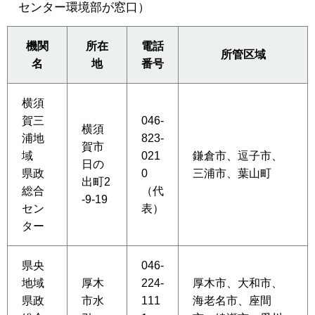
センター環境部が窓口）
機関
所在
電話
所管区域
名
地
番号
横須
賀三
046-
横須
浦地
823-
賀市
域
021
鎌倉市、逗子市、
日の
県政
0
三浦市、葉山町
出町2
総合
（代
-9-19
セン
表）
ター
県央
046-
地域
厚木
224-
厚木市、大和市、
県政
市水
111
海老名市、座間