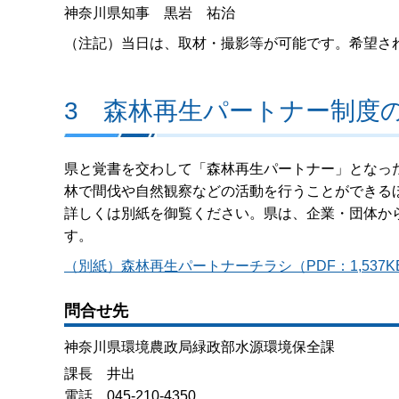
神奈川県知事 黒岩 祐治
（注記）当日は、取材・撮影等が可能です。希望され
3 森林再生パートナー制度
県と覚書を交わして「森林再生パートナー」となっ
林で間伐や自然観察などの活動を行うことができる
詳しくは別紙を御覧ください。県は、企業・団体か
す。
（別紙）森林再生パートナーチラシ（PDF：1,537K
問合せ先
神奈川県環境農政局緑政部水源環境保全課
課長 井出
電話 045-210-4350