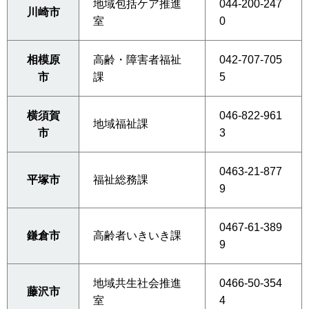
地域包括ケア推進
044-200-247
川崎市
室
0
相模原
高齢・障害者福祉
042-707-705
市
課
5
横須賀
046-822-961
地域福祉課
市
3
0463-21-877
平塚市
福祉総務課
9
0467-61-389
鎌倉市
高齢者いきいき課
9
地域共生社会推進
0466-50-354
藤沢市
室
4