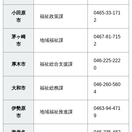
小田原
0465-33-171
福祉政策課
市
2
茅ヶ崎
0467-81-715
地域福祉課
市
2
046-225-222
厚木市
福祉総合支援課
0
046-260-560
大和市
福祉総務課
4
伊勢原
0463-94-471
地域福祉推進課
市
9