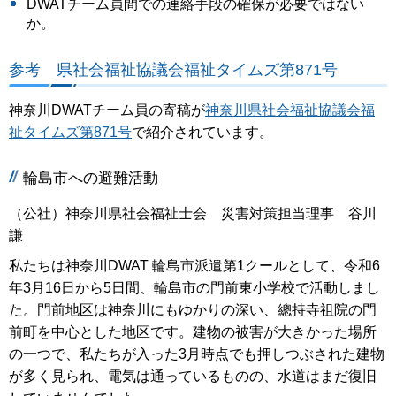
DWATチーム員間での連絡手段の確保が必要ではない
か。
参考 県社会福祉協議会福祉タイムズ第871号
神奈川DWATチーム員の寄稿が
神奈川県社会福祉協議会福
祉タイムズ第871号
で紹介されています。
輪島市への避難活動
（公社）神奈川県社会福祉士会 災害対策担当理事 谷川
謙
私たちは神奈川DWAT 輪島市派遣第1クールとして、令和6
年3月16日から5日間、輪島市の門前東小学校で活動しまし
た。門前地区は神奈川にもゆかりの深い、總持寺祖院の門
前町を中心とした地区です。建物の被害が大きかった場所
の一つで、私たちが入った3月時点でも押しつぶされた建物
が多く見られ、電気は通っているものの、水道はまだ復旧