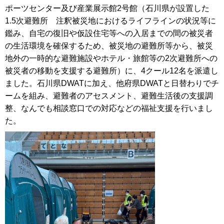
ポーツセンター及び産業展示館2号館（石川県が設置した
1.5次避難所 注釈被災地におけるライフラインの状況等に
鑑み、自宅の復旧や仮設住宅等への入居までの間の被災者
の生活環境を確保するため、被災地の避難所等から、被災
地外の一時的な避難施設やホテル・旅館等の2次避難所への
被災者の移動を支援する避難所）に、4クール12名を派遣し
ました。石川県DWATに加え、他府県DWATと日替わりでチ
ームを組み、避難者のアセスメント、避難生活後の支援調
整、なんでも相談窓口での対応などの福祉支援を行いまし
た。