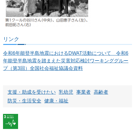
リンク
令和6年能登半島地震におけるDWAT活動について 令和6
年能登半島地震を踏まえた災害対応検討ワーキンググルー
プ（第3回）全国社会福祉協議会資料
支援・助成を受けたい
乳幼児
事業者
高齢者
防災・生活安全
健康・福祉