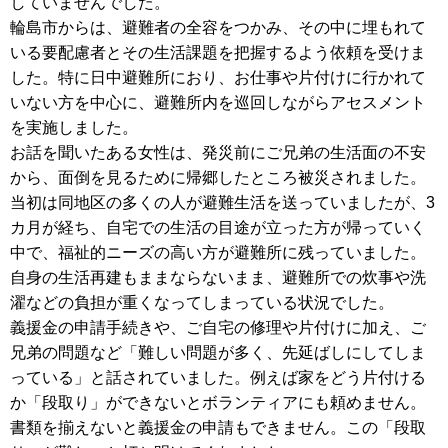
していませんでした。
輪島市からは、避難者の全容をつかみ、その中に埋もれて
いる要配慮者とその生活課題を把握するよう依頼を受けま
した。特に日中避難所におり、お仕事や片付けに行かれて
いない方を中心に、避難所内を巡回しながらアセスメント
を実施しました。
お話を聞いたある女性は、発災前にご兄弟の生活面の不安
から、面倒を見るために帰郷したところ被災されました。
当初は同地区の多くの人が避難生活を送っていましたが、3
カ月が経ち、自宅での生活の目途が立った方が帰っていく
中で、福祉的ニーズの高い方が避難所に残っていました。
自身の生活再建もままならないまま、避難所での炊事や洗
濯などの負担が重くなってしまっている状況でした。
義援金の申請手続きや、ご自宅の修理や片付けに加え、ご
兄弟の問題など「難しい問題が多く、先延ばしにしてしま
っている」と話されていました。例えば家をどう片付ける
か「段取り」ができないとボランティアにも頼めません。
書類を揃えないと義援金の申請もできません。この「段取