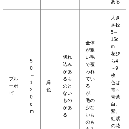
ある
大き
さ径
5～
15c
全体
m
が粗
花び
切れ
い毛
5
ら4
込み
で覆
0
～9
があ
われ
～
枚
ブル
るも
てい
1
緑
色は
ーポ
のと
る
2
色
青～
ピー
ない
が、
0
青紫
もの
毛の
c
白、
があ
少な
m
紫、
る
いも
紅紫
のも
の花