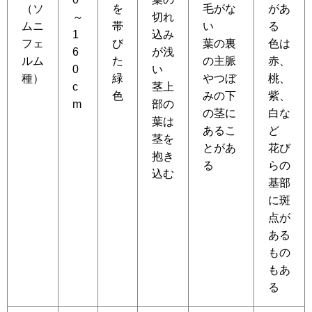
（ソ
を
毛がな
があ
～
切れ
ムニ
帯
い
る
1
込み
フェ
び
葉の裏
色は
6
が浅
ルム
た
の主脈
赤、
0
い
種）
緑
やつぼ
桃、
c
茎上
色
みの下
紫、
m
部の
の茎に
白な
葉は
あるこ
ど
茎を
とがあ
花び
抱き
る
らの
込む
基部
に斑
点が
ある
もの
もあ
る