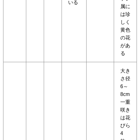
いる
属に
は珍
しく
黄色
の花
があ
る
大き
さ径
6～
8cm
一重
咲き
は花
びら
4