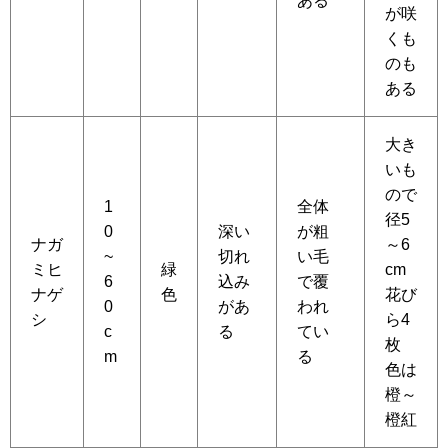
ある
が咲
くも
のも
ある
大き
いも
ので
1
全体
径5
0
深い
が粗
ナガ
～6
~
切れ
い毛
ミヒ
緑
cm
6
込み
で覆
ナゲ
色
花び
0
があ
われ
シ
ら4
c
る
てい
枚
m
る
色は
橙～
橙紅