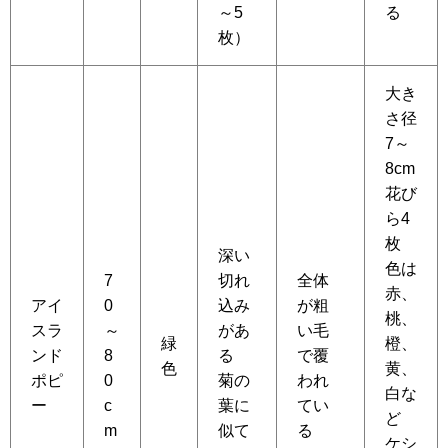
～5
る
枚）
大き
さ径
7～
8cm
花び
ら4
枚
深い
色は
7
切れ
全体
赤、
アイ
0
込み
が粗
桃、
スラ
～
があ
い毛
緑
橙、
ンド
8
る
で覆
色
黄、
ポピ
0
菊の
われ
白な
ー
c
葉に
てい
ど
m
似て
る
ケシ