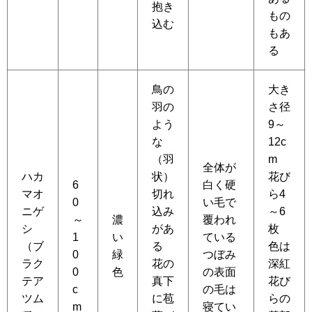
抱き
もの
込む
もあ
る
鳥の
大き
羽の
さ径
よう
9～
な
12c
（羽
m
全体が
ハカ
状）
花び
6
白く硬
マオ
切れ
ら4
0
い毛で
ニゲ
込み
～6
～
濃
覆われ
シ
があ
枚
1
い
ている
（ブ
る
色は
0
緑
つぼみ
ラク
花の
深紅
0
色
の表面
テア
真下
花び
c
の毛は
ツム
に苞
らの
m
寝てい