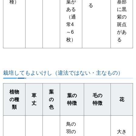
種）
葉が
基部
る
ある
に黒
（通
紫の
常4
斑点
～6
があ
枚）
る
栽培してもよいけし（違法ではない・主なもの）
植物
葉
草
葉の
毛の
の種
の
花
丈
特徴
特徴
類
色
鳥の
羽の
大き