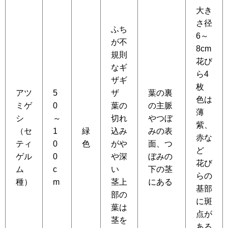
大き
さ径
ふち
6～
が不
8cm
規則
花び
なギ
ら4
ザギ
枚
アツ
5
ザ
葉の裏
色は
ミゲ
0
葉の
の主脈
薄
シ
～
切れ
やつぼ
紫、
（セ
1
緑
込み
みの表
赤な
ティ
0
色
がや
面、つ
ど
ゲル
0
や深
ぼみの
花び
ム
c
い
下の茎
らの
種）
m
茎上
にある
基部
部の
に斑
葉は
点が
茎を
ある