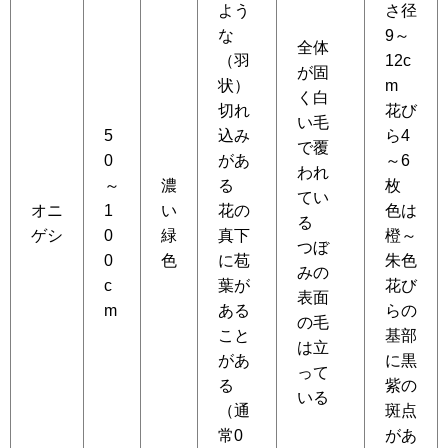
よう
さ径
な
9～
全体
（羽
12c
が固
状）
m
く白
切れ
花び
い毛
5
込み
ら4
で覆
0
があ
～6
われ
～
濃
る
枚
てい
オニ
1
い
花の
色は
る
ゲシ
0
緑
真下
橙～
つぼ
0
色
に苞
朱色
みの
c
葉が
花び
表面
m
ある
らの
の毛
こと
基部
は立
があ
に黒
って
る
紫の
いる
（通
斑点
常0
があ