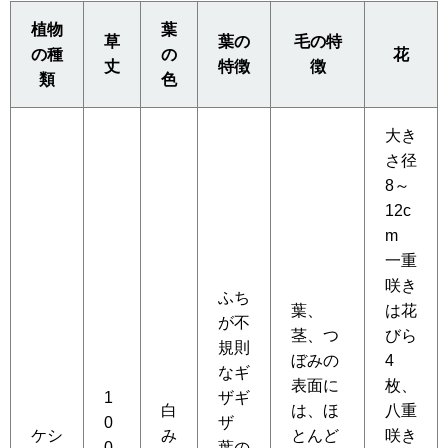
植物
葉
草
葉の
毛の特
の種
の
花
丈
特徴
徴
類
色
大き
さ径
8～
12c
m
一重
咲き
ふち
葉、
は花
が不
茎、つ
びら
規則
ぼみの
4
なギ
表面に
枚、
1
ザギ
白
は、ほ
八重
0
ザ
ケシ
み
とんど
咲き
0
葉の