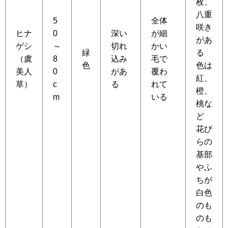
枚、
八重
5
全体
咲き
ヒナ
0
深い
が細
があ
ゲシ
～
切れ
かい
緑
る
（虞
8
込み
毛で
色
色は
美人
0
があ
覆わ
紅、
草）
c
る
れて
橙、
m
いる
桃な
ど
花び
らの
基部
やふ
ちが
白色
のも
のも