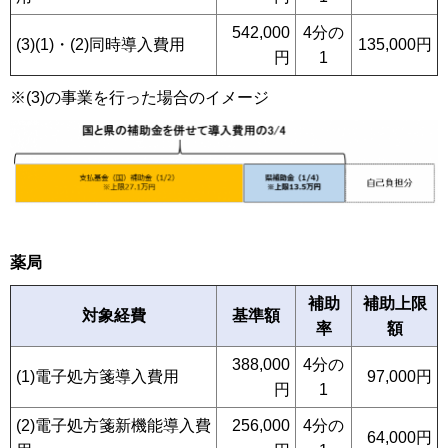
542,000
4分の
(3)(1)・(2)同時導入費用
135,000円
円
1
※(3)の事業を行った場合のイメージ
薬局
補助
補助上限
対象経費
基準額
率
額
388,000
4分の
(1)電子処方箋導入費用
97,000円
円
1
(2)電子処方箋新機能導入費
256,000
4分の
64,000円