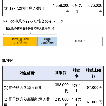
4,059,000
6分の
676,000
(3)(1)・(2)同時導入費用
円
1
円
※(3)の事業を行った場合のイメージ
診療所
補助
補助上限
対象経費
基準額
率
額
388,000
4分の
(1)電子処方箋導入費用
97,000円
円
1
(2)電子処方箋新機能導入費
245,000
4分の
61,000円
用
円
1