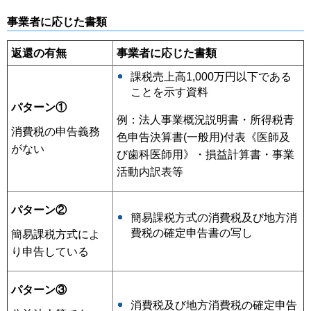
事業者に応じた書類
返還の有無
事業者に応じた書類
課税売上高1,000万円以下である
ことを示す資料
パターン①
例：法人事業概況説明書・所得税青
消費税の申告義務
色申告決算書(一般用)付表《医師及
がない
び歯科医師用》・損益計算書・事業
活動内訳表等
パターン②
簡易課税方式の消費税及び地方消
費税の確定申告書の写し
簡易課税方式によ
り申告している
パターン③
消費税及び地方消費税の確定申告