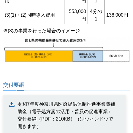
用
円
1
553,000
4分の
(3)(1)・(2)同時導入費用
138,000円
円
1
※(3)の事業を行った場合のイメージ
交付要綱
令和7年度神奈川県医療提供体制推進事業費補
助金（電子処方箋の活用・普及の促進事業）
交付要綱（PDF：210KB）（別ウィンドウで
開きます）