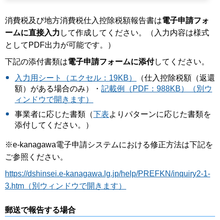
消費税及び地方消費税仕入控除税額報告書は
電子申請フォ
ームに直接入力
して作成してください。（入力内容は様式
としてPDF出力が可能です。）
下記の添付書類は
電子申請フォームに添付
してください。
入力用シート（エクセル：19KB）
（仕入控除税額（返還
額）がある場合のみ）・
記載例（PDF：988KB）（別ウ
ィンドウで開きます）
事業者に応じた書類（
下表
よりパターンに応じた書類を
添付してください。）
※e-kanagawa電子申請システムにおける修正方法は下記を
ご参照ください。
https://dshinsei.e-kanagawa.lg.jp/help/PREFKN/inquiry2-1-
3.htm（別ウィンドウで開きます）
郵送で報告する場合