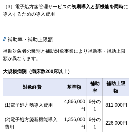
（3）電子処方箋管理サービスの
初期導入と新機能を同時
に
導入するための導入費用
補助率・補助上限額
補助対象者の種別と補助対象事業により補助率・補助上限
額が異なります。
大規模病院（病床数200床以上）
補助
補助上限
対象経費
基準額
率
額
4,866,000
6分の
(1)電子処方箋導入費用
811,000円
円
1
(2)電子処方箋新機能導入
1,356,000
6分の
226,000円
費用
円
1