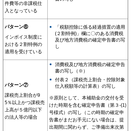
件費等の非課税仕
入となっている
パターン⑥
「税額控除に係る経過措置の適用
(２割特例)」欄に〇のある消費税
インボイス制度に
及び地方消費税の確定申告書の写
おける２割特例の
し
適用を受けている
消費税及び地方消費税の確定申告
書の写し（※）
付表２（課税売上割合・控除対象
パターン⑦
仕入税額等の計算表）の写し
課税売上割合が9
※原則として、本補助金の交付を受
5％以上かつ課税売
けた時期を含む確定申告書（第３-(1)
上高が５億円以下
号様式）の写し（この時期の確定申
の法人等の場合
告書がまだお手元にない場合は、提
出期間に関わらず、ご準備出来次第