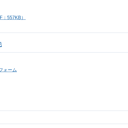
：557KB）
先
フォーム