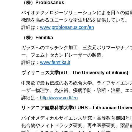
（株）
Probiosanus
バイオテクノロジーソリューションによる日々の健
機能を高めるユニークな衛生用品を提供している。
詳細は：
www.probiosanus.com/en
（株）
Femtika
ガラスへのエッチング加工、三次元ポリマーやナノ
ー、フェムトセカンドレーザーの製造。
詳細は：
www.femtika.lt
ヴィリニュス大学
(VU – The University of Vilnius)
中東欧で最も伝統のある総合大学。ライフサイエン
ーザー物理学、光技術、疾病予防・診断・治療、エ
詳細は：
http://www.vu.lt/en
リトアニア健康科学大学
(LUHS – Lithuanian Univer
バイオメディカルサイエンス研究・高等教育機関とし
化合物やフィトドラッグ研究、再生医療研究、薬品