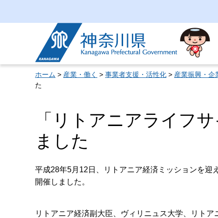
神奈川県
ホーム
>
産業・働く
>
事業者支援・活性化
>
産業振興・企
た
「リトアニアライフサ
ました
平成28年5月12日、リトアニア経済ミッションを
開催しました。
リトアニア経済副大臣、ヴィリニュス大学、リトア