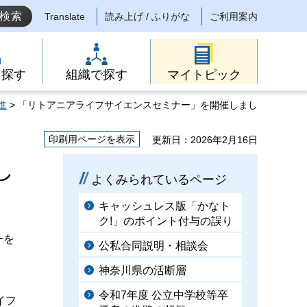
Translate
読み上げ / ふりがな
ご利用案内
ら探す
組織で探す
マイトピック
進
> 「リトアニアライフサイエンスセミナー」を開催しまし
印刷用ページを表示
更新日：2026年2月16日
し
よくみられているページ
キャッシュレス版「かなト
ク!」のポイント付与の誤り
ーを
公私合同説明・相談会
神奈川県の活断層
令和7年度 公立中学校等卒
イフ