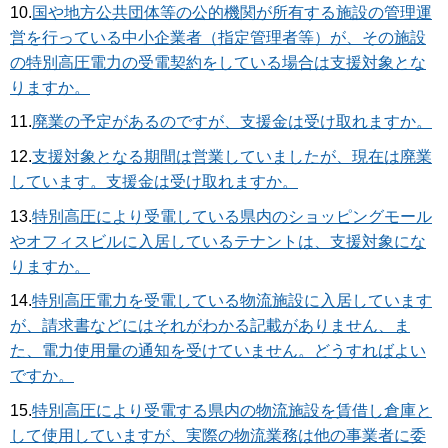
10.
国や地方公共団体等の公的機関が所有する施設の管理運
営を行っている中小企業者（指定管理者等）が、その施設
の特別高圧電力の受電契約をしている場合は支援対象とな
りますか。
11.
廃業の予定があるのですが、支援金は受け取れますか。
12.
支援対象となる期間は営業していましたが、現在は廃業
しています。支援金は受け取れますか。
13.
特別高圧により受電している県内のショッピングモール
やオフィスビルに入居しているテナントは、支援対象にな
りますか。
14.
特別高圧電力を受電している物流施設に入居しています
が、請求書などにはそれがわかる記載がありません、ま
た、電力使用量の通知を受けていません。どうすればよい
ですか。
15.
特別高圧により受電する県内の物流施設を賃借し倉庫と
して使用していますが、実際の物流業務は他の事業者に委