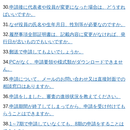
30.
申請後に代表者や役員が変更になった場合は、どうすれ
ばいいですか。
31.
なぜ役員の氏名や生年月日、性別等が必要なのですか。
32.
履歴事項全部証明書は、記載内容に変更がなければ、発
行日が古いものでもいいですか。
33.
郵送で申請してもよいでしょうか。
34.
PCがなく、申請要領や様式類がダウンロードできませ
ん。
35.
申請について、メールのお問い合わせ又は直接対面での
相談窓口はありますか。
36.
申請をしました。審査の進捗状況を教えてください。
37.
申請期間が終了してしまってから、申請を受け付けても
らうことはできますか。
38.
1～7期で申請していなくても、8期の申請をすることは