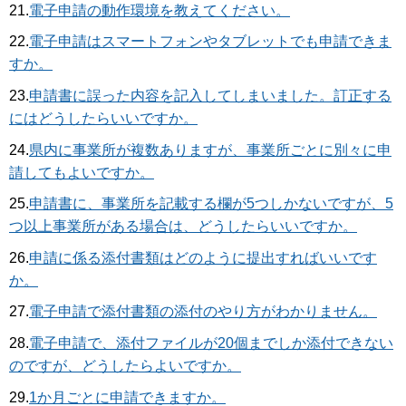
21.
電子申請の動作環境を教えてください。
22.
電子申請はスマートフォンやタブレットでも申請できま
すか。
23.
申請書に誤った内容を記入してしまいました。訂正する
にはどうしたらいいですか。
24.
県内に事業所が複数ありますが、事業所ごとに別々に申
請してもよいですか。
25.
申請書に、事業所を記載する欄が5つしかないですが、5
つ以上事業所がある場合は、どうしたらいいですか。
26.
申請に係る添付書類はどのように提出すればいいです
か。
27.
電子申請で添付書類の添付のやり方がわかりません。
28.
電子申請で、添付ファイルが20個までしか添付できない
のですが、どうしたらよいですか。
29.
1か月ごとに申請できますか。