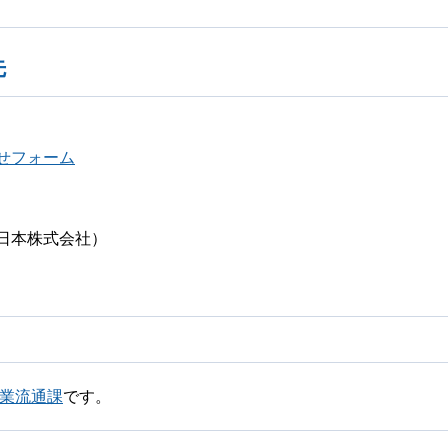
先
せフォーム
日本株式会社）
商業流通課
です。