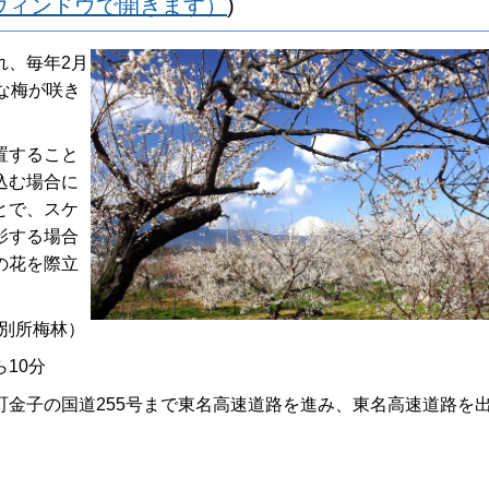
ウィンドウで開きます）
)
れ、毎年2月
な梅が咲き
置すること
込む場合に
とで、スケ
影する場合
の花を際立
（別所梅林）
10分
町金子の国道255号まで東名高速道路を進み、東名高速道路を