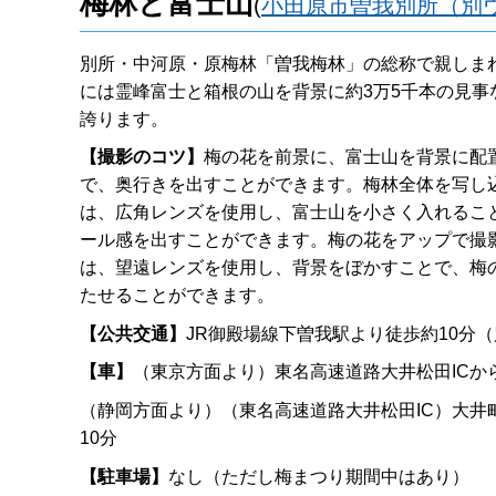
梅林と富士山
(
小田原市曽我別所（別
別所・中河原・原梅林「曽我梅林」の総称で親しま
には霊峰富士と箱根の山を背景に約3万5千本の見事
誇ります。
【撮影のコツ】
梅の花を前景に、富士山を背景に配
で、奥行きを出すことができます。梅林全体を写し
は、広角レンズを使用し、富士山を小さく入れるこ
ール感を出すことができます。梅の花をアップで撮
は、望遠レンズを使用し、背景をぼかすことで、梅
たせることができます。
【公共交通】
JR御殿場線下曽我駅より徒歩約10分
【車】
（東京方面より）東名高速道路大井松田ICから
（静岡方面より）（東名高速道路大井松田IC）大井
10分
【駐車場】
なし（ただし梅まつり期間中はあり）