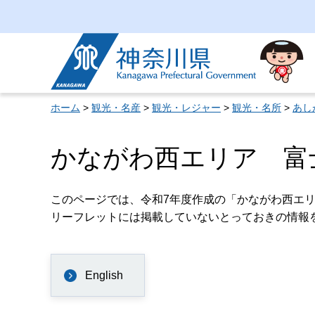
神奈川県
ホーム
>
観光・名産
>
観光・レジャー
>
観光・名所
>
あし
かながわ西エリア 富
このページでは、令和7年度作成の「かながわ西エ
リーフレットには掲載していないとっておきの情報
English