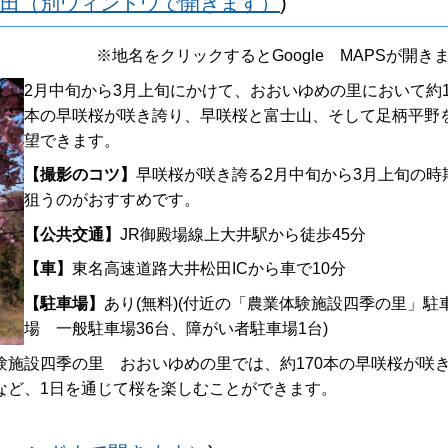
田（別ウィンドウで開きます）
)
※地名をクリックするとGoogle MAPSが開き
2月中旬から3月上旬にかけて、おおいゆめの里において約1
本の早咲桜が咲き誇り、早咲桜と富士山、そして足柄平野
望できます。
【撮影のコツ】
早咲桜が咲き誇る2月中旬から3月上旬の時
狙うのがおすすめです。
【公共交通】
JR御殿場線上大井駅から徒歩45分
【車】
東名高速道路大井松田ICから車で10分
【駐車場】
あり(無料)(付近の「農業体験施設四季の里」駐
場 一般駐車場36台、障がい者駐車場1台)
験施設四季の里 おおいゆめの里では、約170本の早咲桜が咲
など、1日を通じて桜を楽しむことができます。