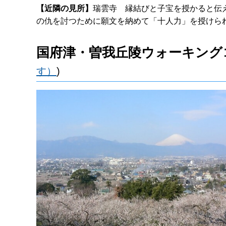
【近隣の見所】
瑞雲寺 縁結びと子宝を授かると伝
の仇を討つために願文を納めて「十人力」を授けら
国府津・曽我丘陵ウォーキング
す）
)