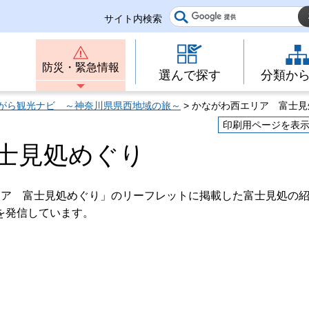
サイト内検索
防災・緊急情報
選んで探す
分類か
がら観光ナビ ～神奈川県県西地域の旅～
> かながわ西エリア 富士
印刷用ページを表
士見処めぐり
リア 富士見処めぐり」のリーフレットに掲載した富士見処の
を発信しています。