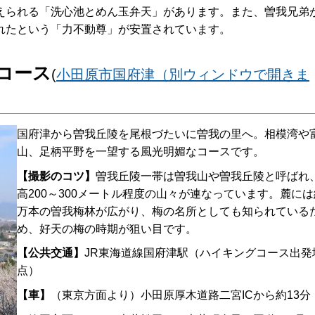
えられる「洗心池とめん玉弁天」があります。また、曽我兄弟
れたという「力不動尊」が安置されています。
コース
(
小田原市国府津（別ウィンドウで開きま
国府津から曽我丘陵を尾根づたいに曽我の里へ。相模湾や
山、足柄平野を一望する風光明媚なコースです。
【撮影のコツ】
曽我丘陵一帯は曽我山や曽我丘陵と呼ばれ
高200～300メートル程度の山々が連なっています。麓には
万本の曽我梅林が広がり、梅の名所としても知られている
め、好天の梅の時期が狙い目です。
【公共交通】
JR東海道線国府津駅（ハイキングコース出発
点）
【車】
（東京方面より）小田原厚木道路二宮ICから約13分