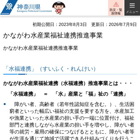
神奈川県
防災・緊
メニュー
急情報
初期公開日：2023年8月3日
更新日：2026年7月9日
かながわ水産業福祉連携推進事業
かながわ水産業福祉連携推進事業
「水福連携」（すいふく・れんけい）
かながわ水産業福祉連携（水福連携）推進事業とは・・・
「水福連携」 ＝ 「水」産業と「福」祉の「連携」
障がい者、高齢者（若年性認知症を含む。）、生活困
窮者といった幅広い福祉の支援を要する方を、水産加工
や漁業といった水産業の担い手の一端に位置付け、福祉
部門と連携しながら水産業の担い手を増やし、障がい者
等の就労・雇用の確保につなげるとともに、障がい者等
が生涯を通じて地域で活躍できる仕組みづくりを行うこ