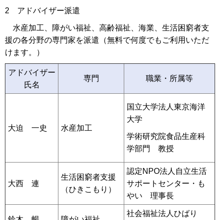
2 アドバイザー派遣
水産加工、障がい福祉、高齢福祉、海業、生活困窮者支
援の各分野の専門家を派遣（無料で何度でもご利用いただ
けます。）
アドバイザー
専門
職業・所属等
氏名
国立大学法人東京海洋
大学
大迫 一史
水産加工
学術研究院食品生産科
学部門 教授
認定NPO法人自立生活
生活困窮者支援
大西 連
サポートセンター・も
（ひきこもり）
やい 理事長
社会福祉法人ひばり
鈴木 暢
障がい福祉