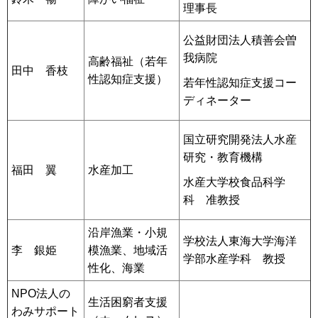
理事長
公益財団法人積善会曽
我病院
高齢福祉（若年
田中 香枝
性認知症支援）
若年性認知症支援コー
ディネーター
国立研究開発法人水産
研究・教育機構
福田 翼
水産加工
水産大学校食品科学
科 准教授
沿岸漁業・小規
学校法人東海大学海洋
李 銀姫
模漁業、地域活
学部水産学科 教授
性化、海業
NPO法人の
生活困窮者支援
わみサポート