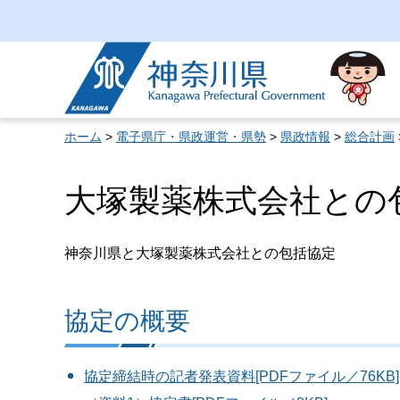
神奈川県
ホーム
>
電子県庁・県政運営・県勢
>
県政情報
>
総合計画
大塚製薬株式会社との
神奈川県と大塚製薬株式会社との包括協定
協定の概要
協定締結時の記者発表資料[PDFファイル／76KB]