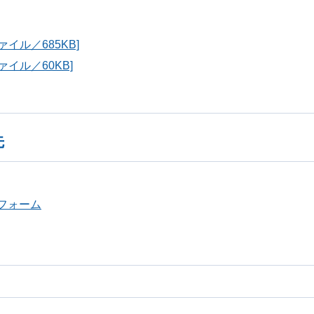
イル／685KB]
イル／60KB]
先
フォーム