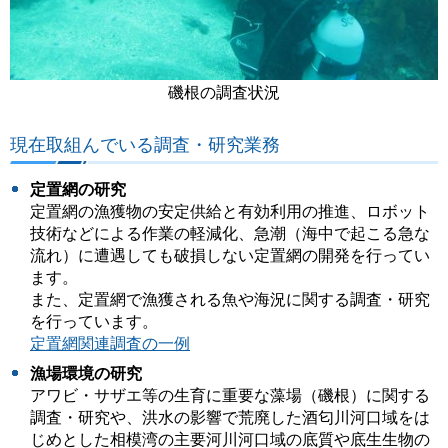
磯根の調査状況
現在取組んでいる調査・研究業務
定置網の研究
定置網の漁獲物の安定供給と有効利用の推進、ロボット
技術などによる作業の軽減化、急潮（海中で起こる急な
流れ）に遭遇しても破損しない定置網の開発を行ってい
ます。
また、定置網で漁獲される魚や海況に関する調査・研究
を行っています。
定置網関連調査の一例
漁場環境の研究
アワビ・サザエ等の生育に重要な藻場（磯根）に関する
調査・研究や、洪水の影響で荒廃した酒匂川河口域をは
じめとした相模湾の主要河川河口域の底質や底生生物の