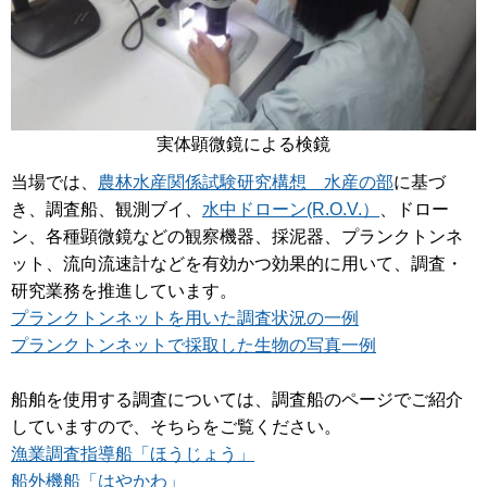
実体顕微鏡による検鏡
当場では、
農林水産関係試験研究構想 水産の部
に基づ
き、調査船、観測ブイ、
水中ドローン(R.O.V.）
、ドロー
ン、各種顕微鏡などの観察機器、採泥器、プランクトンネ
ット、流向流速計などを有効かつ効果的に用いて、調査・
研究業務を推進しています。
プランクトンネットを用いた調査状況の一例
プランクトンネットで採取した生物の写真一例
船舶を使用する調査については、調査船のページでご紹介
していますので、そちらをご覧ください。
漁業調査指導船「ほうじょう」
船外機船「はやかわ」