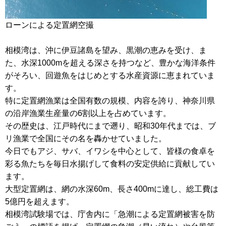
ローンによる定置網空撮
相模湾は、沖に伊豆諸島を望み、黒潮の恵みを受け、ま
た、水深1000mを超える深さを持つなど、豊かな海洋条件
がそろい、回遊魚をはじめとする水産資源に恵まれていま
す。
特に定置網漁業は全国有数の規模、内容を誇り、神奈川県
の沿岸漁業生産量の6割以上を占めています。
その歴史は、江戸時代にまで遡り、昭和30年代までは、ブ
リ漁業で全国にその名を轟かせていました。
今日でもアジ、サバ、イワシを中心として、皆様の食卓を
彩る魚たちを毎日水揚げして食料の安定供給に貢献してい
ます。
大型定置網は、網の水深60m、長さ400mに達し、総工費は
5億円を超えます。
相模湾試験場では、庁舎内に「急潮による定置網被害を防