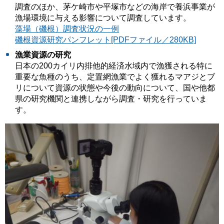
調査のほか、茅ケ崎市や平塚市などの海岸で養浜事業が
漁場環境に与える影響について調査しています。
藻場（磯根）調査状況の一例
磯根資源研究パンフレット[PDFファイル／280KB]
漁業資源の研究
日本の200カイリ内排他的経済水域内で漁獲される特に
重要な魚種のうち、定置網漁業でよく獲れるマアジとブ
リについて資源の状態や今後の動向について、国や他都
県の研究機関と連携しながら調査・研究を行っていま
す。