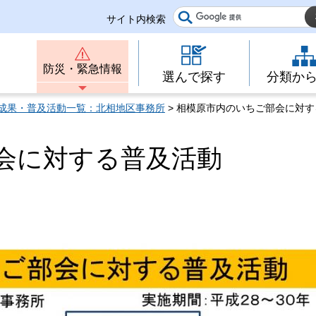
サイト内検索
防災・緊急情報
選んで探す
分類か
成果・普及活動一覧：北相地区事務所
> 相模原市内のいちご部会に対
会に対する普及活動