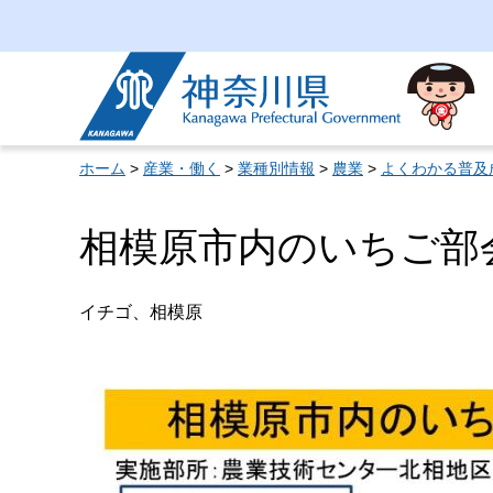
神奈川県
ホーム
>
産業・働く
>
業種別情報
>
農業
>
よくわかる普及
相模原市内のいちご部
イチゴ、相模原