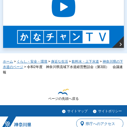
ホーム
>
くらし・安全・環境
>
身近な生活
>
飲料水・上下水道
>
神奈川県の下
水道のページ
> 令和2年度 神奈川県流域下水道経営懇話会（第3回） 会議速
報
ページの先頭へ戻る
サイトマップ
サイトポリシー
県庁へのアクセス