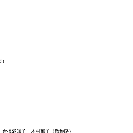
日）
、倉橋満知子、木村郁子（敬称略）