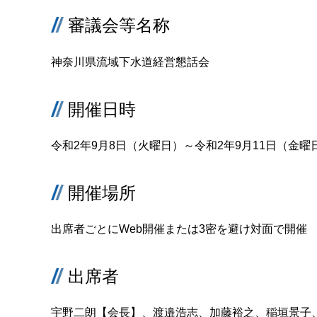
審議会等名称
神奈川県流域下水道経営懇話会
開催日時
令和2年9月8日（火曜日）～令和2年9月11日（金曜
開催場所
出席者ごとにWeb開催または3密を避け対面で開催
出席者
宇野二朗【会長】、渡邉浩志、加藤裕之、稲垣景子