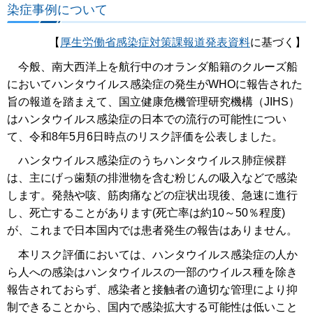
染症事例について
【
厚生労働省感染症対策課報道発表資料
に基づく】
今般、南大西洋上を航行中のオランダ船籍のクルーズ船
においてハンタウイルス感染症の発生がWHOに報告された
旨の報道を踏まえて、国立健康危機管理研究機構（JIHS）
はハンタウイルス感染症の日本での流行の可能性につい
て、令和8年5月6日時点のリスク評価を公表しました。
ハンタウイルス感染症のうちハンタウイルス肺症候群
は、主にげっ歯類の排泄物を含む粉じんの吸入などで感染
します。発熱や咳、筋肉痛などの症状出現後、急速に進行
し、死亡することがあります(死亡率は約10～50％程度)
が、これまで日本国内では患者発生の報告はありません。
本リスク評価においては、ハンタウイルス感染症の人か
ら人への感染はハンタウイルスの一部のウイルス種を除き
報告されておらず、感染者と接触者の適切な管理により抑
制できることから、国内で感染拡大する可能性は低いこと