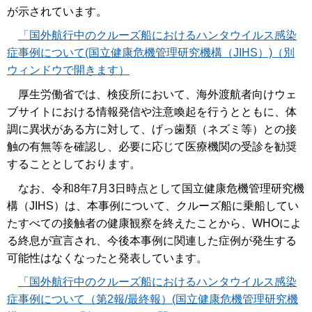
が示されています。
「国外航行中のクルーズ船におけるハンタウイルス感染
症事例について(国立健康危機管理研究機構（JIHS）)（別
ウィンドウで開きます）
厚生労働省では、検疫所において、海外渡航者向けウェ
ブサイトにおける情報発信や注意喚起を行うとともに、体
調に異状がある方に対して、げっ歯類（ネズミ等）との接
触の有無等を確認し、必要に応じて医療機関の受診を勧奨
することとしております。
なお、令和8年7月3日時点として国立健康危機管理研究機
構（JIHS）は、本事例について、クルーズ船に乗船してい
たすべての接触者の健康観察を終えたことから、WHOによ
る終息が宣言され、今後本事例に関連した症例が発生する
可能性はなくなったと発表しています。
「国外航行中のクルーズ船におけるハンタウイルス感染
症事例について（第2報/最終報）(国立健康危機管理研究機