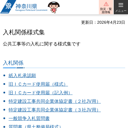
神奈川県
防災・緊
メニュー
急情報
更新日：2026年4月23日
入札関係様式集
公共工事等の入札に関する様式集です
入札関係
紙入札承認願
旧ＩＣカード使用届（様式）
旧ＩＣカード使用届（記入例）
特定建設工事共同企業体協定書（２社JV用）
特定建設工事共同企業体協定書（３社JV用）
一般競争入札質問書
質問書（県土整備局様式）