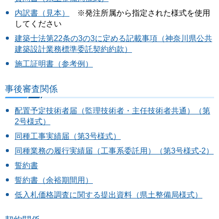
内訳書（見本）
※発注所属から指定された様式を使用
してください
建築士法第22条の3の3に定める記載事項（神奈川県公共
建築設計業務標準委託契約約款）
施工証明書（参考例）
事後審査関係
配置予定技術者届（監理技術者・主任技術者共通）（第
2号様式）
同種工事実績届（第3号様式）
同種業務の履行実績届（工事系委託用）（第3号様式-2）
誓約書
誓約書（余裕期間用）
低入札価格調査に関する提出資料（県土整備局様式）