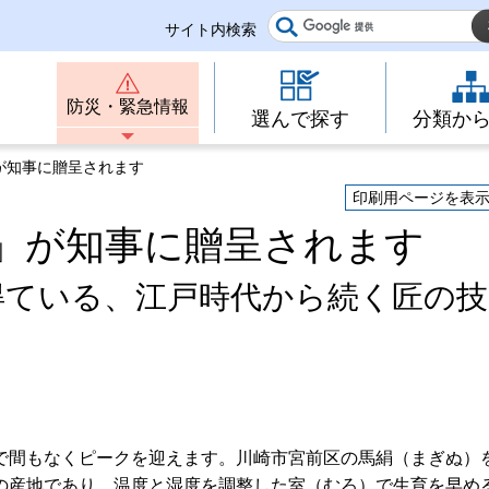
サイト内検索
防災・緊急情報
選んで探す
分類か
が知事に贈呈されます
印刷用ページを表
」が知事に贈呈されます
得ている、江戸時代から続く匠の技
で間もなくピークを迎えます。川崎市宮前区の馬絹（まぎぬ）
の産地であり、温度と湿度を調整した室（むろ）で生育を早め