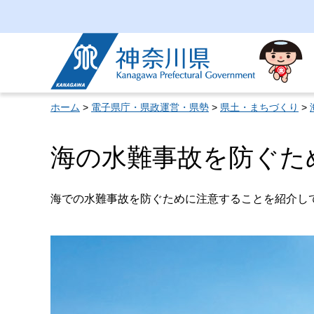
神奈川県
ホーム
>
電子県庁・県政運営・県勢
>
県土・まちづくり
>
海の水難事故を防ぐた
海での水難事故を防ぐために注意することを紹介し