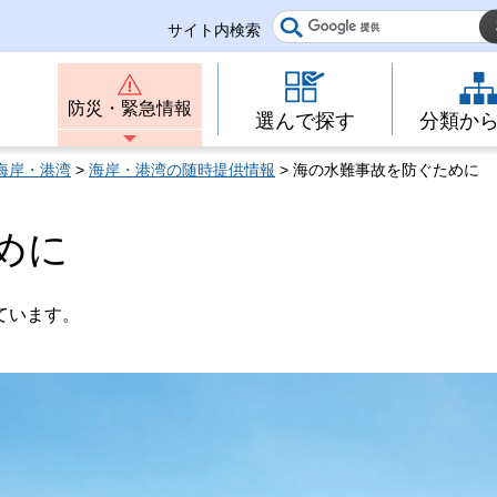
サイト内検索
防災・緊急情報
選んで探す
分類か
海岸・港湾
>
海岸・港湾の随時提供情報
> 海の水難事故を防ぐために
めに
ています。