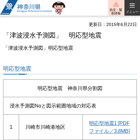
神奈川県
防災・緊
メニュー
急情報
更新日：2015年6月22日
「津波浸水予測図」 明応型地震
「津波浸水予測図」明応型地震
明応型地震
明応型地震 神奈川県分割図
浸水予測図Noと図示範囲地域の対応表
明応型地震1 [PDF
1
川崎市川崎港地区
ファイル／3.8MB]