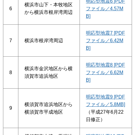
明応型地震6 [PDF
横浜市山下・本牧地区
6
ファイル／4.57M
から横浜市根岸湾周辺
B]
明応型地震7 [PDF
7
横浜市根岸湾周辺
ファイル／6.42M
B]
明応型地震8 [PDF
横浜市金沢地区から横
8
ファイル／6.62M
須賀市追浜地区
B]
明応型地震9 [PDF
横須賀市追浜地区から
ファイル／5.8MB]
9
横須賀市平成地区
（平成27年6月22
日修正）