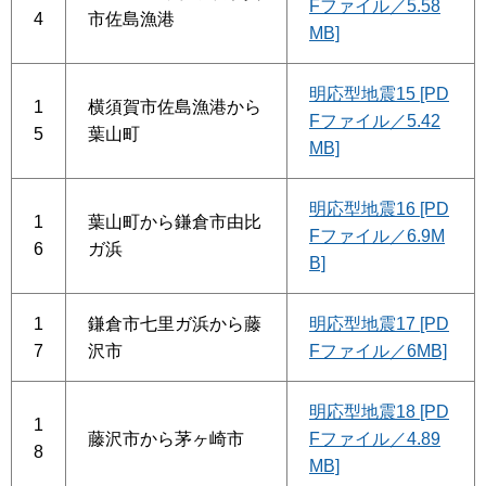
Fファイル／5.58
4
市佐島漁港
MB]
明応型地震15 [PD
1
横須賀市佐島漁港から
Fファイル／5.42
5
葉山町
MB]
明応型地震16 [PD
1
葉山町から鎌倉市由比
Fファイル／6.9M
6
ガ浜
B]
1
鎌倉市七里ガ浜から藤
明応型地震17 [PD
7
沢市
Fファイル／6MB]
明応型地震18 [PD
1
藤沢市から茅ヶ崎市
Fファイル／4.89
8
MB]