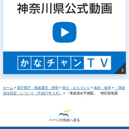
ホーム
>
電子県庁・県政運営・県勢
>
県土・まちづくり
>
海岸・港湾
>
「津波
浸水想定」について（平成27年３月）
> 「津波浸水予測図」 明応型地震
ページの先頭へ戻る