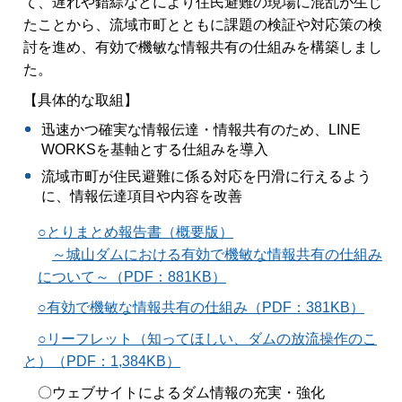
て、遅れや錯綜などにより住民避難の現場に混乱が生じ
たことから、流域市町とともに課題の検証や対応策の検
討を進め、有効で機敏な情報共有の仕組みを構築しまし
た。
【具体的な取組】
迅速かつ確実な情報伝達・情報共有のため、LINE
WORKSを基軸とする仕組みを導入
流域市町が住民避難に係る対応を円滑に行えるよう
に、情報伝達項目や内容を改善
○とりまとめ報告書（概要版）
～城山ダムにおける有効で機敏な情報共有の仕組み
について～（PDF：881KB）
○有効で機敏な情報共有の仕組み（PDF：381KB）
○リーフレット（知ってほしい、ダムの放流操作のこ
と）（PDF：1,384KB）
〇ウェブサイトによるダム情報の充実・強化