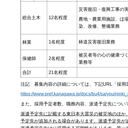
災害復旧・復興工事の
総合土木
12名程度
農地・農業用施設、ほ
染、改修、整備業務
1名程度
林道災害復旧業務
林業
被災者等の心の健康づ
保健師
2名程度
業務等
合計
21名程度
注記 募集内容の詳細については、下記URL「採用
https://www.pref.kanagawa.jp/docs/bu4/saiyou/ninki_
また、採用予定者数、職務内容、派遣予定先につい
派遣予定先に記載する東日本大震災の被災地のほか
予定先が追加される場合があります。派遣予定先が