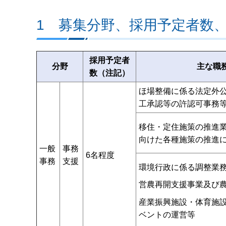
1 募集分野、採用予定者数
採用予定者
分野
主な職
数（注記）
ほ場整備に係る法定外
工承認等の許認可事務
移住・定住施策の推進
向けた各種施策の推進
一般
事務
6名程度
事務
支援
環境行政に係る調整業
営農再開支援事業及び
産業振興施設・体育施
ベントの運営等