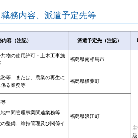
、職務内容、派遣予定先等
務内容（注記）
派遣予定先（注記）
公共物の使用許可・土木工事施
福島県南相馬市
等
業務等、または、農業の再生に
福島県楢葉町
に係る業務等
務等
農地中間管理事業関連業務等
福島県浪江町
設の整備、維持管理及び関係イ
主
級