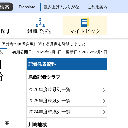
Translate
読み上げ / ふりがな
ご利用案内
ら探す
組織で探す
マイトピック
ケア分野の国際貢献に関する覚書を締結しました
表示
初期公開日：2025年2月5日
更新日：2025年2月5日
日
記者発表資料
分
県政記者クラブ
2026年度時系列一覧
2025年度時系列一覧
2024年度時系列一覧
）、医
川崎地域