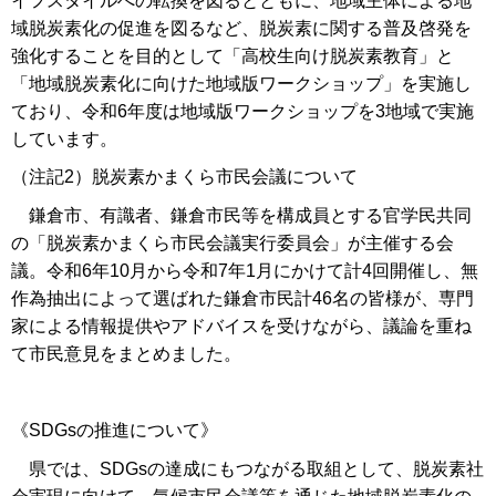
イフスタイルへの転換を図るとともに、地域主体による地
域脱炭素化の促進を図るなど、脱炭素に関する普及啓発を
強化することを目的として「高校生向け脱炭素教育」と
「地域脱炭素化に向けた地域版ワークショップ」を実施し
ており、令和6年度は地域版ワークショップを3地域で実施
しています。
（注記2）脱炭素かまくら市民会議について
鎌倉市、有識者、鎌倉市民等を構成員とする官学民共同
の「脱炭素かまくら市民会議実行委員会」が主催する会
議。令和6年10月から令和7年1月にかけて計4回開催し、無
作為抽出によって選ばれた鎌倉市民計46名の皆様が、専門
家による情報提供やアドバイスを受けながら、議論を重ね
て市民意見をまとめました。
《SDGsの推進について》
県では、SDGsの達成にもつながる取組として、脱炭素社