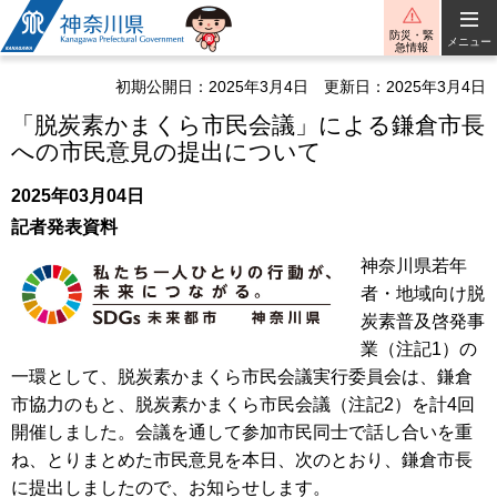
神奈川県
防災・緊
メニュー
急情報
初期公開日：2025年3月4日
更新日：2025年3月4日
「脱炭素かまくら市民会議」による鎌倉市長
への市民意見の提出について
2025年03月04日
記者発表資料
神奈川県若年
者・地域向け脱
炭素普及啓発事
業（注記1）の
一環として、脱炭素かまくら市民会議実行委員会は、鎌倉
市協力のもと、脱炭素かまくら市民会議（注記2）を計4回
開催しました。会議を通して参加市民同士で話し合いを重
ね、とりまとめた市民意見を本日、次のとおり、鎌倉市長
に提出しましたので、お知らせします。